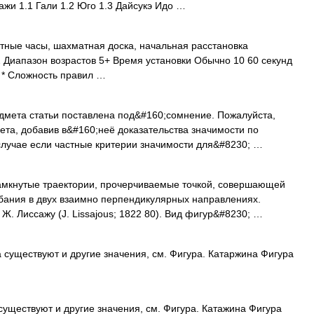
жи 1.1 Гали 1.2 Юго 1.3 Дайсукэ Идо …
ые часы, шахматная доска, начальная расстановка
 Диапазон возрастов 5+ Время установки Обычно 10 60 секунд
в * Сложность правил …
мета статьи поставлена под&#160;сомнение. Пожалуйста,
ета, добавив в&#160;неё доказательства значимости по
случае если частные критерии значимости для&#8230; …
мкнутые траектории, прочерчиваемые точкой, совершающей
бания в двух взаимно перпендикулярных направлениях.
. Лиссажу (J. Lissajous; 1822 80). Вид фигур&#8230; …
 существуют и другие значения, см. Фигура. Катаржина Фигура
существуют и другие значения, см. Фигура. Катажина Фигура