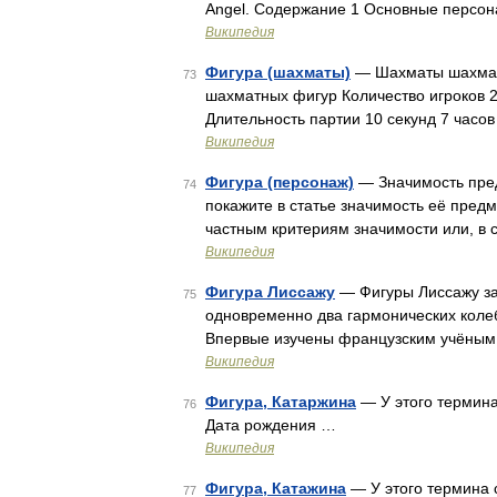
Angel. Содержание 1 Основные персона
Википедия
Фигура (шахматы)
— Шахматы шахматн
73
шахматных фигур Количество игроков 2
Длительность партии 10 секунд 7 часо
Википедия
Фигура (персонаж)
— Значимость пред
74
покажите в статье значимость её предм
частным критериям значимости или, в 
Википедия
Фигура Лиссажу
— Фигуры Лиссажу за
75
одновременно два гармонических коле
Впервые изучены французским учёным Ж
Википедия
Фигура, Катаржина
— У этого термина
76
Дата рождения …
Википедия
Фигура, Катажина
— У этого термина 
77