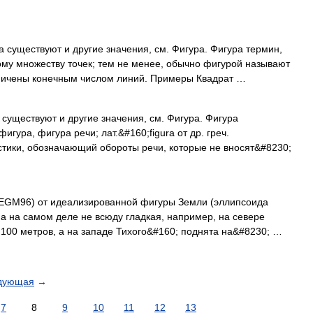
 существуют и другие значения, см. Фигура. Фигура термин,
у множеству точек; тем не менее, обычно фигурой называют
аничены конечным числом линий. Примеры Квадрат …
существуют и другие значения, см. Фигура. Фигура
игура, фигура речи; лат.&#160;figura от др. греч.
стики, обозначающий обороты речи, которые не вносят&#8230;
EGM96) от идеализированной фигуры Земли (эллипсоида
на на самом деле не всюду гладкая, например, на севере
100 метров, а на западе Тихого&#160; поднята на&#8230; …
дующая
→
7
8
9
10
11
12
13