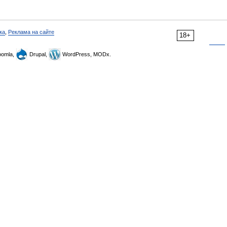
ка
,
Реклама на сайте
18+
omla,
Drupal,
WordPress, MODx.