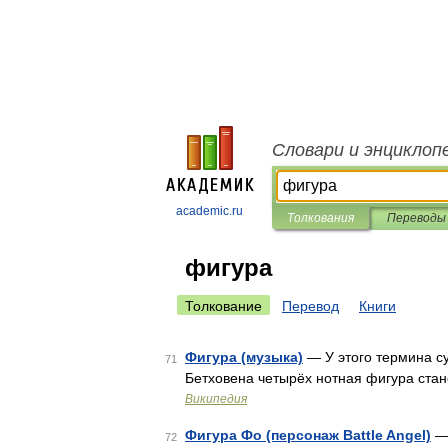
Словари и энциклоп
academic.ru
Толкования
Переводы
фигура
Толкование
Перевод
Книги
Фигура (музыка)
— У этого термина су
71
Бетховена четырёх нотная фигура ста
Википедия
Фигура Фо (персонаж Battle Angel)
— 
72