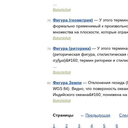
…
Википедия
Фигура (геометрия)
— У этого термина
78
формально применимый к произвольном
множества на плоскости, которые огр
Википедия
Фигура (риторика)
— У этого термина 
79
(риторическая фигура, стилистическая ф
σχῆμα)&#160; термин риторики и стили
…
Википедия
Фигура Земли
— Отклонения геоида (
80
WGS 84). Видно, что поверхность океа
Индийского океана&#160; понижена на 
Википедия
Страницы
←
Предыдущая
Сле
1
2
3
4
5
6