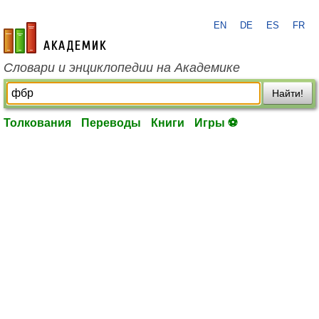
EN
DE
ES
FR
academic.ru
Словари и энциклопедии на Академике
Найти!
Толкования
Переводы
Книги
Игры ⚽