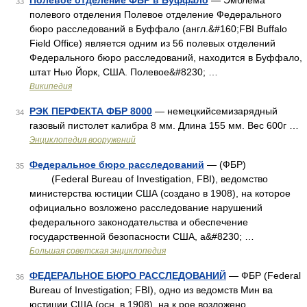
Полевое отделение ФБР в Буффало
— Эмблема
33
полевого отделения Полевое отделение Федерального
бюро расследований в Буффало (англ.&#160;FBI Buffalo
Field Office) является одним из 56 полевых отделений
Федерального бюро расследований, находится в Буффало,
штат Нью Йорк, США. Полевое&#8230; …
Википедия
РЭК ПЕРФЕКТА ФБР 8000
— немецкийсемизарядный
34
газовый пистолет калибра 8 мм. Длина 155 мм. Вес 600г …
Энциклопедия вооружений
Федеральное бюро расследований
— (ФБР)
35
(Federal Bureau of Investigation, FBI), ведомство
министерства юстиции США (создано в 1908), на которое
официально возложено расследование нарушений
федерального законодательства и обеспечение
государственной безопасности США, а&#8230; …
Большая советская энциклопедия
ФЕДЕРАЛЬНОЕ БЮРО РАССЛЕДОВАНИЙ
— ФБР (Federal
36
Bureau of Investigation; FBI), одно из ведомств Мин ва
юстиции США (осн. в 1908), на к рое возложено