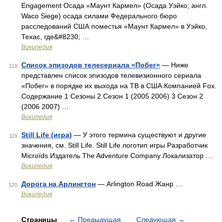
Engagement Осада «Маунт Кармел» (Осада Уэйко; англ.
Waco Siege) осада силами Федерального бюро
расследований США поместья «Маунт Кармел» в Уэйко,
Техас, где&#8230; …
Википедия
Список эпизодов телесериала «Побег»
— Ниже
118
представлен список эпизодов телевизионного сериала
«Побег» в порядке их выхода на ТВ в США Компанией Fox.
Содержание 1 Сезоны 2 Сезон 1 (2005 2006) 3 Сезон 2
(2006 2007) …
Википедия
Still Life (игра)
— У этого термина существуют и другие
119
значения, см. Still Life. Still Life логотип игры Разработчик
Microïds Издатель The Adventure Company Локализатор …
Википедия
Дорога на Арлингтон
— Arlington Road Жанр …
120
Википедия
Страницы
←
Предыдущая
Следующая
→