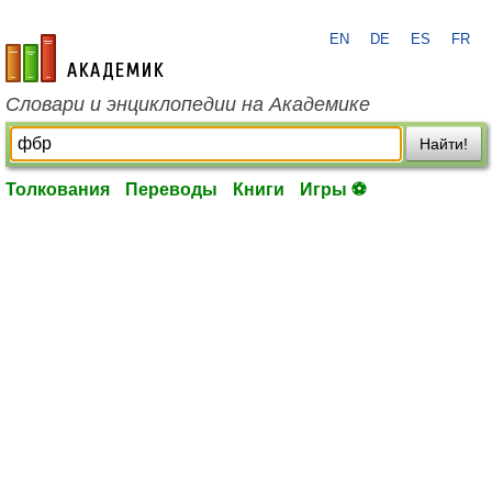
EN
DE
ES
FR
academic.ru
Словари и энциклопедии на Академике
Найти!
Толкования
Переводы
Книги
Игры ⚽