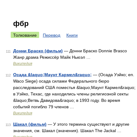
фбр
Толкование
Перевод
Книги
Донни Браско (фильм)
— Донни Браско Donnie Brasco
111
Жанр драма Режиссёр Майк Ньюэл …
Википедия
Осада &laquo;Маунт Кармел&raquo;
— (Осада Уэйко; en.
112
Waco Siege) осада силами Федерального бюро
расследований США поместья &laquo;Маунт Кармел&raquo;
в Уэйко, Техас, где находились члены религиозной секты
&laquo;Ветвь Давидова&raquo; в 1993 году. Во время
событий погибло 79 членов …
Википедия
Шакал (фильм)
— У этого термина существуют и другие
113
значения, см. Шакал (значения). Шакал The Jackal …