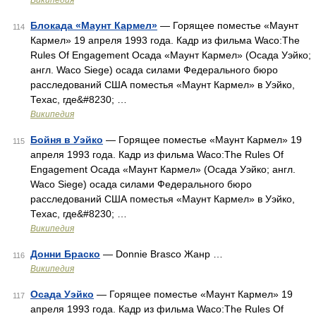
Википедия
Блокада «Маунт Кармел»
— Горящее поместье «Маунт
114
Кармел» 19 апреля 1993 года. Кадр из фильма Waco:The
Rules Of Engagement Осада «Маунт Кармел» (Осада Уэйко;
англ. Waco Siege) осада силами Федерального бюро
расследований США поместья «Маунт Кармел» в Уэйко,
Техас, где&#8230; …
Википедия
Бойня в Уэйко
— Горящее поместье «Маунт Кармел» 19
115
апреля 1993 года. Кадр из фильма Waco:The Rules Of
Engagement Осада «Маунт Кармел» (Осада Уэйко; англ.
Waco Siege) осада силами Федерального бюро
расследований США поместья «Маунт Кармел» в Уэйко,
Техас, где&#8230; …
Википедия
Донни Браско
— Donnie Brasco Жанр …
116
Википедия
Осада Уэйко
— Горящее поместье «Маунт Кармел» 19
117
апреля 1993 года. Кадр из фильма Waco:The Rules Of