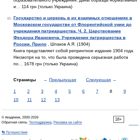
образовательного учреждения, даны образцы нормативных
и… 114 грн (только Украина)
Государство и церковь в их взаимных отношениях в
80
Московском государстве от Флорентийской унии до
учреждения патриаршества. Ч. 2. Царствование
Феодора Ивановича. Учреждение патриршества в
России. Прило
, Шпаков А.Я. (1904)
Книга представляет собой репринтное издание 1904 года.
Несмотря на то, что была проведена серьезная работа
по… 1678 грн (только Украина)
Страницы
←
Предыдущая
Следующая
→
1
2
3
4
5
6
7
8
9
10
11
12
13
© Академик, 2000-2026
18+
Обратная связь:
Техподдержка
,
Реклама на сайте
👣 Путешествия