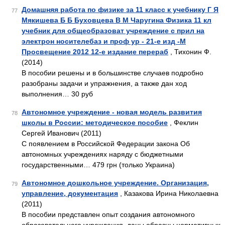
Домашняя работа по физике за 11 класс к учебнику Г Я
77
Мякишева Б Б Буховцева В М Чаругина Физика 11 кл
учебник для общеобразоват учреждение с прил на
электрон носителебаз и проф ур - 21-е изд -М
Просвещение 2012 12-е издание перераб
, Тихонин Ф.
(2014)
В пособии решены и в большинстве случаев подробно
разобраны задачи и упражнения, а также дан ход
выполнения… 30 руб
Автономное учреждение - новая модель развития
78
школы в России: методическое пособие
, Феклин
Сергей Иванович (2011)
С появлением в Российской Федерации закона Об
автономных учреждениях наряду с бюджетными
государственными… 479 грн (только Украина)
Автономное дошкольное учреждение. Организация,
79
управление, документация
, Казакова Ирина Николаевна
(2011)
В пособии представлен опыт создания автономного