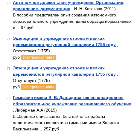
Автономное дошкольное учреждение. Организация,
73
управление, документация
, И. Н. Казакова (2011)
В пособии представлен опыт создания автономного
образовательного учреждения, даны образцы нормативных
и… 67 руб
Экзерциция и учреждение строев и всяких
74
церемониалов регулярной кавалерии 1755 году
,
Отсутствует (1755)
руб
электронная книга
Экзерциция и учреждение строев и всяких
75
церемониалов регулярной кавалерии 1755 году
,
Отсутствует (1775)
руб
электронная книга
Гимназия имени В. В. Давыдова как инновационное
76
образовательное учреждение развивающего обучения
, Либерман А.А (2015)
В сборнике описывается богатый опыт работы
педагогического коллектива гимназии имени Василия
Васильевича… 257 руб