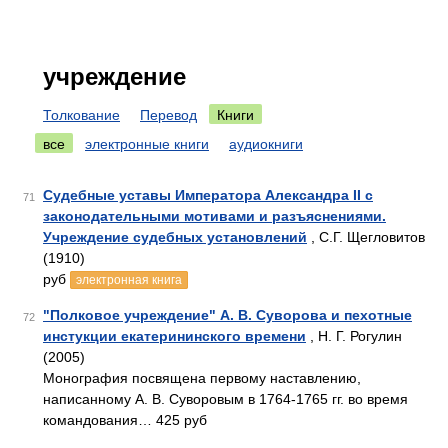
учреждение
Толкование
Перевод
Книги
все
электронные книги
аудиокниги
Судебные уставы Императора Александра II с
71
законодательными мотивами и разъяснениями.
Учреждение судебных установлений
, С.Г. Щегловитов
(1910)
руб
электронная книга
"Полковое учреждение" А. В. Суворова и пехотные
72
инстукции екатерининского времени
, Н. Г. Рогулин
(2005)
Монография посвящена первому наставлению,
написанному А. В. Суворовым в 1764-1765 гг. во время
командования… 425 руб