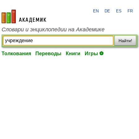
EN
DE
ES
FR
academic.ru
Словари и энциклопедии на Академике
Найти!
Толкования
Переводы
Книги
Игры ⚽