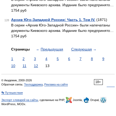
документы Киевского архива. Издание было предпринято…
1754 руб
Архив Юго-Западной России: Часть 1. Том IV.
(1871)
128
В серии «Архив Юго-Западной России» были напечатаны
документы Киевского архива. Издание было предпринято…
1754 руб
Страницы
←
Предыдущая
Следующая
→
1
2
3
4
5
6
7
8
9
10
11
12
13
© Академик, 2000-2026
18+
Обратная связь:
Техподдержка
,
Реклама на сайте
👣 Путешествия
Экспорт словарей на сайты
, сделанные на PHP,
Joomla,
Drupal,
WordPress, MODx.