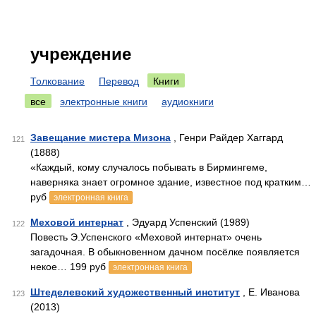
учреждение
Толкование
Перевод
Книги
все
электронные книги
аудиокниги
Завещание мистера Мизона
, Генри Райдер Хаггард
121
(1888)
«Каждый, кому случалось побывать в Бирмингеме,
наверняка знает огромное здание, известное под кратким…
руб
электронная книга
Меховой интернат
, Эдуард Успенский (1989)
122
Повесть Э.Успенского «Меховой интернат» очень
загадочная. В обыкновенном дачном посёлке появляется
некое… 199 руб
электронная книга
Штеделевский художественный институт
, Е. Иванова
123
(2013)