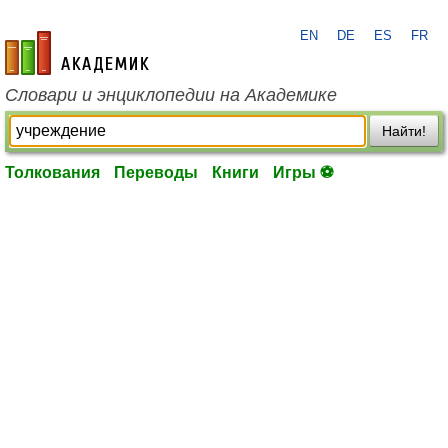
EN
DE
ES
FR
academic.ru
Словари и энциклопедии на Академике
Найти!
Толкования
Переводы
Книги
Игры ⚽