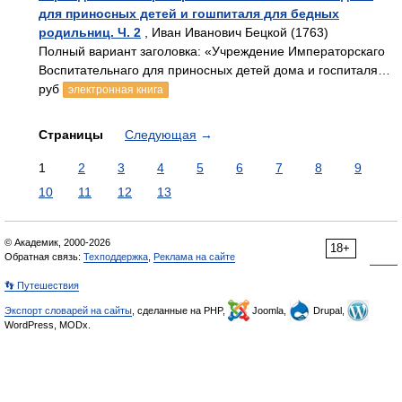
для приносных детей и гошпиталя для бедных
родильниц. Ч. 2
, Иван Иванович Бецкой (1763)
Полный вариант заголовка: «Учреждение Императорскаго
Воспитательнаго для приносных детей дома и госпиталя…
руб
электронная книга
Страницы
Следующая
→
1
2
3
4
5
6
7
8
9
10
11
12
13
© Академик, 2000-2026
18+
Обратная связь:
Техподдержка
,
Реклама на сайте
👣 Путешествия
Экспорт словарей на сайты
, сделанные на PHP,
Joomla,
Drupal,
WordPress, MODx.