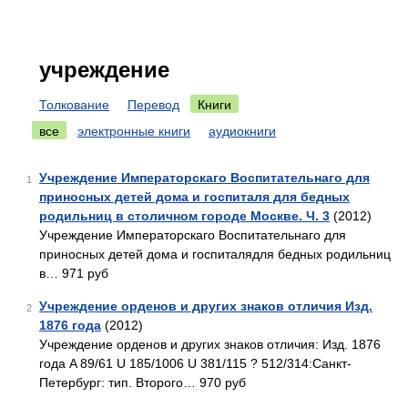
учреждение
Толкование
Перевод
Книги
все
электронные книги
аудиокниги
Учреждение Императорскаго Воспитательнаго для
1
приносных детей дома и госпиталя для бедных
родильниц в столичном городе Москве. Ч. 3
(2012)
Учреждение Императорскаго Воспитательнаго для
приносных детей дома и госпиталядля бедных родильниц
в… 971 руб
Учреждение орденов и других знаков отличия Изд.
2
1876 года
(2012)
Учреждение орденов и других знаков отличия: Изд. 1876
года A 89/61 U 185/1006 U 381/115 ? 512/314:Санкт-
Петербург: тип. Второго… 970 руб