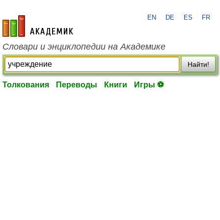
EN
DE
ES
FR
academic.ru
Словари и энциклопедии на Академике
Найти!
Толкования
Переводы
Книги
Игры ⚽