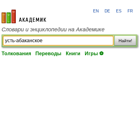
EN
DE
ES
FR
academic.ru
Словари и энциклопедии на Академике
Найти!
Толкования
Переводы
Книги
Игры ⚽