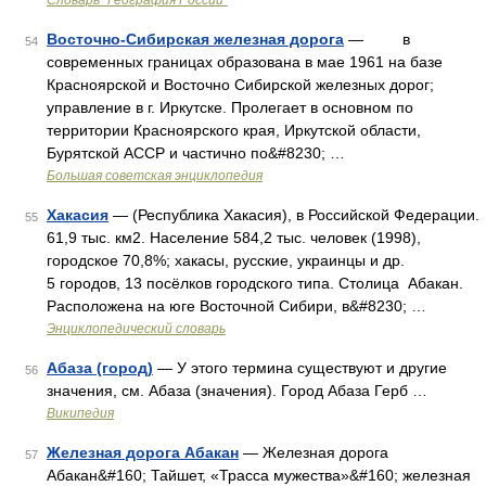
Словарь "География России"
Восточно-Сибирская железная дорога
— в
54
современных границах образована в мае 1961 на базе
Красноярской и Восточно Сибирской железных дорог;
управление в г. Иркутске. Пролегает в основном по
территории Красноярского края, Иркутской области,
Бурятской АССР и частично по&#8230; …
Большая советская энциклопедия
Хакасия
— (Республика Хакасия), в Российской Федерации.
55
61,9 тыс. км2. Население 584,2 тыс. человек (1998),
городское 70,8%; хакасы, русские, украинцы и др.
5 городов, 13 посёлков городского типа. Столица Абакан.
Расположена на юге Восточной Сибири, в&#8230; …
Энциклопедический словарь
Абаза (город)
— У этого термина существуют и другие
56
значения, см. Абаза (значения). Город Абаза Герб …
Википедия
Железная дорога Абакан
— Железная дорога
57
Абакан&#160; Тайшет, «Трасса мужества»&#160; железная