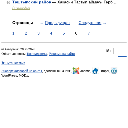
Таштыпский район
— Хакасии Тастып аймағы Герб …
60
Википедия
Страницы
←
Предыдущая
Следующая
→
1
2
3
4
5
6
7
© Академик, 2000-2026
18+
Обратная связь:
Техподдержка
,
Реклама на сайте
👣 Путешествия
Экспорт словарей на сайты
, сделанные на PHP,
Joomla,
Drupal,
WordPress, MODx.