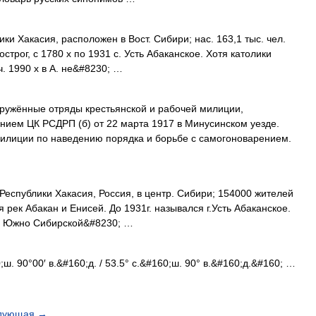
ки Хакасия, расположен в Вост. Сибири; нас. 163,1 тыс. чел.
острог, с 1780 х по 1931 с. Усть Абаканское. Хотя католики
ч. 1990 х в А. не&#8230; …
ужённые отряды крестьянской и рабочей милиции,
ением ЦК РСДРП (б) от 22 марта 1917 в Минусинском уезде.
милиции по наведению порядка и борьбе с самогоноварением.
Республики Хакасия, Россия, в центр. Сибири; 154000 жителей
рек Абакан и Енисей. До 1931г. назывался г.Усть Абаканское.
ией Южно Сибирской&#8230; …
ш. 90°00′ в.&#160;д. / 53.5° с.&#160;ш. 90° в.&#160;д.&#160; …
дующая
→