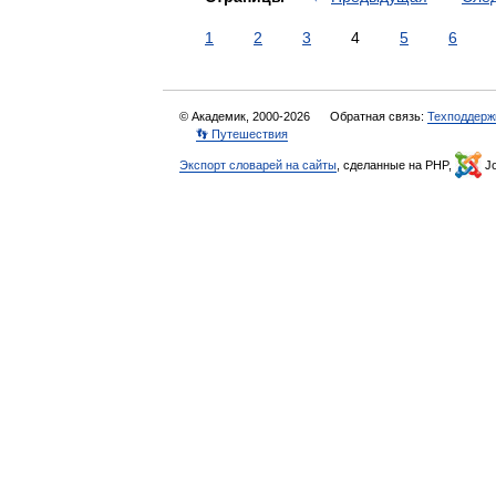
1
2
3
4
5
6
© Академик, 2000-2026
Обратная связь:
Техподдерж
👣 Путешествия
Экспорт словарей на сайты
, сделанные на PHP,
Jo