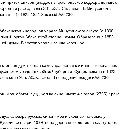
евый приток Енисея (впадает в Красноярское водохранилище).
. Средний расход воды 381 м3/с. Сплавная. В Минусинской
ния. II (в 1925 1931 Хакасск),&#8230; …
баканская инородная управа Минусинского округа (с 1898
ельный орган Абаканской степной думы. Образована в 1855
пной думы. В состав управы вошло коренное
 степная дума, орган самоуправления качинцев, кочевавших
усинском уезде Енисейской губернии. Существовала в 1823
о в селе Усть Абаканское. В ее ведение входили&#8230; …
имов. абакан сущ., кол во синонимов: 4 • город (2765) • река
роду... Словарь русских синонимов и сходных по смыслу
Русские словари, 1999. село деревня, селение; весь, хуторок,
 Словарь русских синонимов …