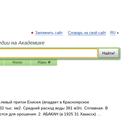
Запомнить сайт
Словарь на свой сайт
RU
едии на Академике
Найти!
Книги
Игры ⚽
 левый приток Енисея (впадает в Красноярское
32 тыс. км2. Средний расход воды 381 м3/с. Сплавная. В
тся для орошения. 2. АБАКАН (в 1925 31 Хакасск) …