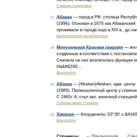
Словарь синонимов
Абакан
— город в РФ, столица Республи
37
(1996). Основан в 1675 как Абаканский 
проживали в городе еще в XIX в., до на
Католическая энциклопедия
Минусинская Красная гвардия
— воор
38
созданные в соответствии с постановл
Сначала на них возлагались функции 
На&#8230; …
Википедия
Абакан
— (Abakan)Abakan, адм. центр 
39
(1989). Промышленный центр у слияния 
С 1960г. А. стал зап. конечной станц
Страны мира. Словарь
Хакасия
— Координаты: 53°30′ с.&#160;
40
Википедия
Страницы
←
Предыдущая
Сле