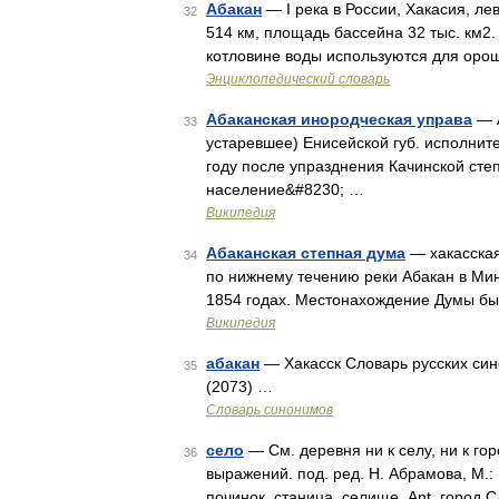
Абакан
— I река в России, Хакасия, л
32
514 км, площадь бассейна 32 тыс. км2
котловине воды используются для ороше
Энциклопедический словарь
Абаканская инородческая управа
— А
33
устаревшее) Енисейской губ. исполнит
году после упразднения Качинской сте
население&#8230; …
Википедия
Абаканская степная дума
— хакасская
34
по нижнему течению реки Абакан в Мин
1854 годах. Местонахождение Думы был
Википедия
абакан
— Хакасск Словарь русских синон
35
(2073) …
Словарь синонимов
село
— См. деревня ни к селу, ни к го
36
выражений. под. ред. Н. Абрамова, М.: 
починок, станица, селище. Ant. город