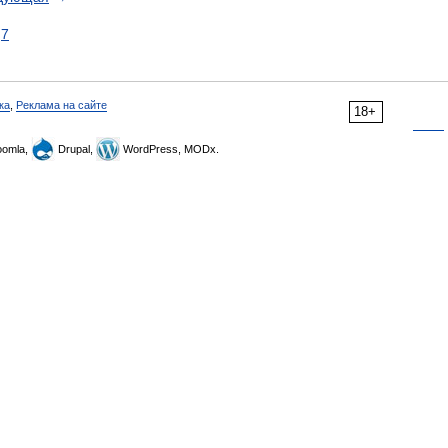
7
ка
,
Реклама на сайте
18+
omla,
Drupal,
WordPress, MODx.