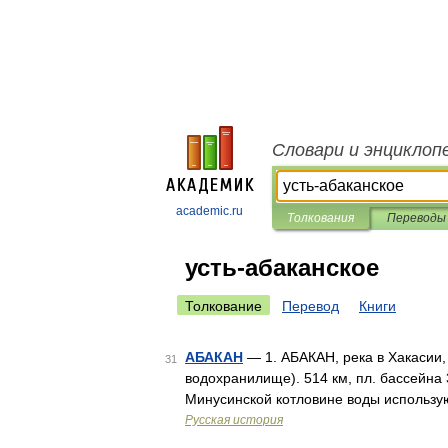
Словари и энциклоп
academic.ru
Толкования
Переводы
усть-абаканское
Толкование
Перевод
Книги
АБАКАН
— 1. АБАКАН, река в Хакасии,
31
водохранилище). 514 км, пл. бассейна 
Минусинской котловине воды использую
Русская история