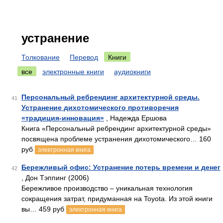
устранение
Толкование
Перевод
Книги
все
электронные книги
аудиокниги
Персональный ребрендинг архитектурной среды.
41
Устранение дихотомического противоречия
«традиция-инновация»
, Надежда Ершова
Книга «Персональный ребрендинг архитектурной среды»
посвящена проблеме устранения дихотомического… 160
руб
электронная книга
Бережливый офис: Устранение потерь времени и денег
42
, Дон Тэппинг (2006)
Бережливое производство – уникальная технология
сокращения затрат, придуманная на Toyota. Из этой книги
вы… 459 руб
электронная книга