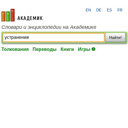
EN
DE
ES
FR
academic.ru
Словари и энциклопедии на Академике
Найти!
Толкования
Переводы
Книги
Игры ⚽