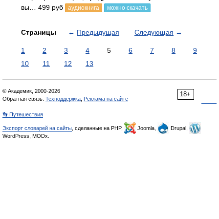
вы… 499 руб
аудиокнига
можно скачать
Страницы
←
Предыдущая
Следующая
→
1
2
3
4
5
6
7
8
9
10
11
12
13
© Академик, 2000-2026
18+
Обратная связь:
Техподдержка
,
Реклама на сайте
👣 Путешествия
Экспорт словарей на сайты
, сделанные на PHP,
Joomla,
Drupal,
WordPress, MODx.