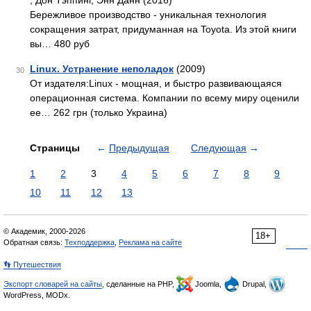
, Дон Тэппинг, Энн Данн (2016)
Бережливое производство - уникальная технология
сокращения затрат, придуманная на Toyota. Из этой книги
вы… 480 руб
Linux. Устранение неполадок
(2009)
30
От издателя:Linux - мощная, и быстро развивающаяся
операционная система. Компании по всему миру оценили
ее… 262 грн (только Украина)
Страницы
←
Предыдущая
Следующая
→
1
2
3
4
5
6
7
8
9
10
11
12
13
© Академик, 2000-2026
18+
Обратная связь:
Техподдержка
,
Реклама на сайте
👣 Путешествия
Экспорт словарей на сайты
, сделанные на PHP,
Joomla,
Drupal,
WordPress, MODx.