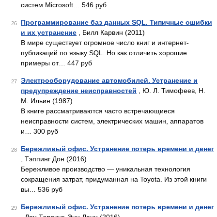
систем Microsoft… 546 руб
Программирование баз данных SQL. Типичные ошибки
26
и их устранение
, Билл Карвин (2011)
В мире существует огромное число книг и интернет-
публикаций по языку SQL. Но как отличить хорошие
примеры от… 447 руб
Электрооборудование автомобилей. Устранение и
27
предупреждение неисправностей
, Ю. Л. Тимофеев, Н.
М. Ильин (1987)
В книге рассматриваются часто встречающиеся
неисправности систем, электрических машин, аппаратов
и… 300 руб
Бережливый офис. Устранение потерь времени и денег
28
, Тэппинг Дон (2016)
Бережливое производство — уникальная технология
сокращения затрат, придуманная на Toyota. Из этой книги
вы… 536 руб
Бережливый офис. Устранение потерь времени и денег
29