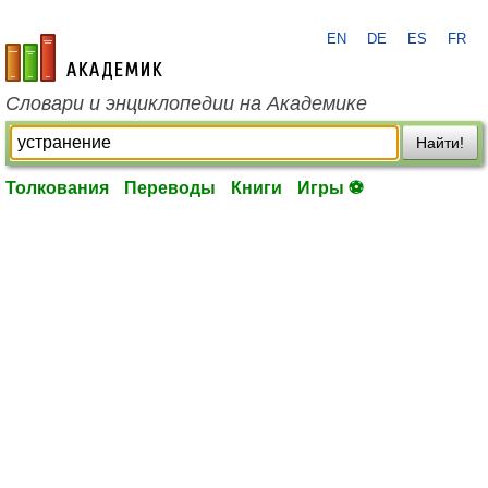
EN
DE
ES
FR
academic.ru
Словари и энциклопедии на Академике
Найти!
Толкования
Переводы
Книги
Игры ⚽