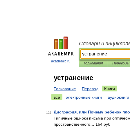
Словари и энциклоп
academic.ru
Толкования
Переводы
устранение
Толкование
Перевод
Книги
все
электронные книги
аудиокниги
Дисграфия, или Почему ребенок пл
121
Типичные ошибки письма при оптическ
пространственного… 164 руб