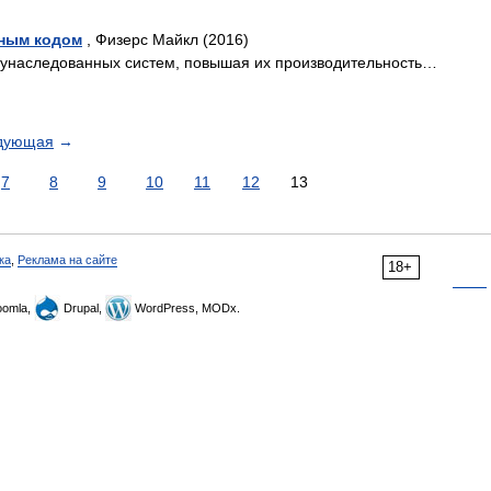
нным кодом
, Физерс Майкл (2016)
з унаследованных систем, повышая их производительность…
дующая
→
7
8
9
10
11
12
13
ка
,
Реклама на сайте
18+
omla,
Drupal,
WordPress, MODx.