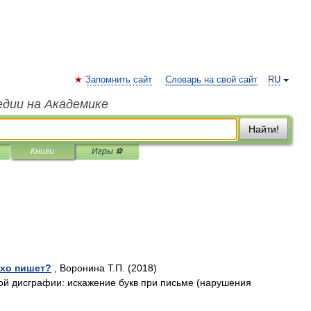
Запомнить сайт
Словарь на свой сайт
RU
едии на Академике
Найти!
Книги
Игры ⚽
охо пишет?
, Воронина Т.П. (2018)
ой дисграфии: искажение букв при письме (нарушения