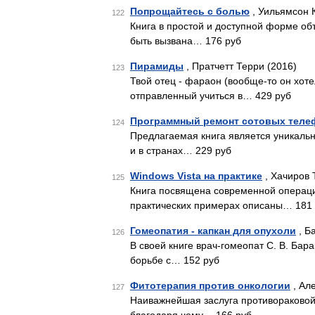
Попрощайтесь с болью
, Уильямсон К
122
Книга в простой и доступной форме о
быть вызвана… 176 руб
Пирамиды
, Пратчетт Терри (2016)
123
Твой отец - фараон (вообще-то он хотел
отправленный учиться в… 429 руб
Программный ремонт сотовых теле
124
Предлагаемая книга является уникально
и в странах… 229 руб
Windows Vista на практике
, Хачиров 
125
Книга посвящена современной операцио
практических примерах описаны… 181
Гомеопатия - капкан для опухоли
, Б
126
В своей книге врач-гомеопат С. В. Бар
борьбе с… 152 руб
Фитотерапия против онкологии
, Ал
127
Наиважнейшая заслуга противораковой