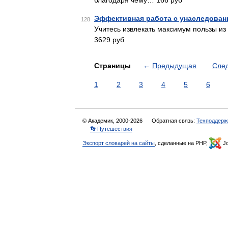
благодаря чему… 166 руб
Эффективная работа с унаследова
128
Учитесь извлекать максимум пользы и
3629 руб
Страницы
←
Предыдущая
Сле
1
2
3
4
5
6
© Академик, 2000-2026
Обратная связь:
Техподдерж
👣 Путешествия
Экспорт словарей на сайты
, сделанные на PHP,
Jo