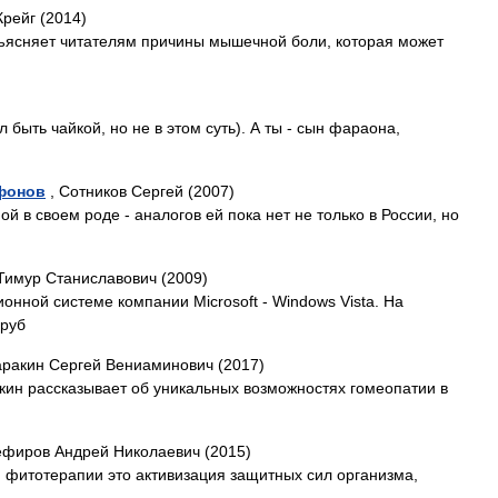
рейг (2014)
бъясняет читателям причины мышечной боли, которая может
 быть чайкой, но не в этом суть). А ты - сын фараона,
фонов
, Сотников Сергей (2007)
й в своем роде - аналогов ей пока нет не только в России, но
Тимур Станиславович (2009)
нной системе компании Microsoft - Windows Vista. На
 руб
аракин Сергей Вениаминович (2017)
акин рассказывает об уникальных возможностях гомеопатии в
ефиров Андрей Николаевич (2015)
 фитотерапии это активизация защитных сил организма,