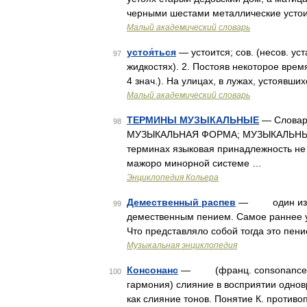
черными шестами металлические устои
Малый академический словарь
устоя́ться
— устоится; сов. (несов. ус
97
жидкостях). 2. Постояв некоторое врем
4 знач.). На улицах, в лужах, устоявши
Малый академический словарь
ТЕРМИНЫ МУЗЫКАЛЬНЫЕ
— Словарь
98
МУЗЫКАЛЬНАЯ ФОРМА; МУЗЫКАЛЬНЫЕ
терминах языковая принадлежность не
мажоро минорной системе …
Энциклопедия Кольера
Демественный распев
— один из осн
99
демественным пением. Самое раннее уп
Что представляло собой тогда это пение
Музыкальная энциклопедия
Консонанс
— (франц. consonance, от 
100
гармония) слияние в восприятии однов
как слияние тонов. Понятие К. против