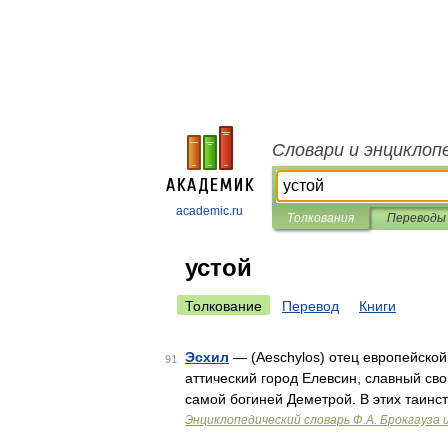
Словари и энциклоп
academic.ru
Толкования
Переводы
устой
Толкование
Перевод
Книги
Эсхил
— (Aeschylos) отец европейской т
91
аттический город Елевсин, славный с
самой богиней Деметрой. В этих таинс
Энциклопедический словарь Ф.А. Брокгауза 