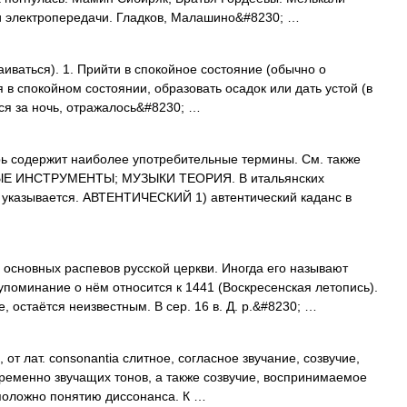
 электропередачи. Гладков, Малашино&#8230; …
таиваться). 1. Прийти в спокойное состояние (обычно о
я в спокойном состоянии, образовать осадок или дать устой (в
хся за ночь, отражалось&#8230; …
 содержит наиболее употребительные термины. См. также
 ИНСТРУМЕНТЫ; МУЗЫКИ ТЕОРИЯ. В итальянских
 указывается. АВТЕНТИЧЕСКИЙ 1) автентический каданс в
овных распевов русской церкви. Иногда его называют
оминание о нём относится к 1441 (Воскресенская летопись).
, остаётся неизвестным. В сер. 16 в. Д. р.&#8230; …
лат. consonantia слитное, согласное звучание, созвучие,
ременно звучащих тонов, а также созвучие, воспринимаемое
оположно понятию диссонанса. К …