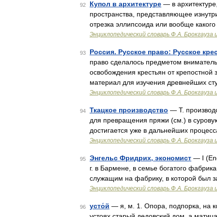
Купол в архитектуре
— в архитектуре,
92
пространства, представляющее изнутри
отрезка эллипсоида или вообще каког
Энциклопедический словарь Ф.А. Брокгауза 
Россия. Русское право: Русское кр
93
право сделалось предметом внимательн
освобождения крестьян от крепостной 
материал для изучения древнейших ст
Энциклопедический словарь Ф.А. Брокгауза 
Ткацкое производство
— Т. производ
94
для превращения пряжи (см.) в сурову
достигается уже в дальнейших процесс
Энциклопедический словарь Ф.А. Брокгауза 
Энгельс Фридрих, экономист
— I (En
95
г. в Бармене, в семье богатого фабрика
служащим на фабрику, в которой был з
Энциклопедический словарь Ф.А. Брокгауза 
усто́й
— я, м. 1. Опора, подпорка, на 
96
устоях старый дедовский дом, а матиц