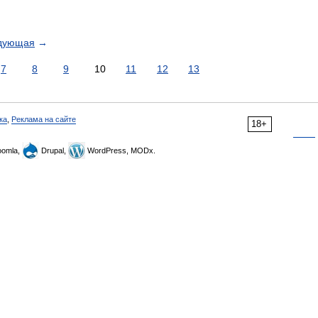
дующая
→
7
8
9
10
11
12
13
ка
,
Реклама на сайте
18+
omla,
Drupal,
WordPress, MODx.