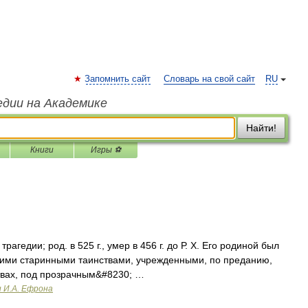
Запомнить сайт
Словарь на свой сайт
RU
едии на Академике
Найти!
Книги
Игры ⚽
рагедии; род. в 525 г., умер в 456 г. до Р. Х. Его родиной был
воими старинными таинствами, учрежденными, по преданию,
твах, под прозрачным&#8230; …
и И.А. Ефрона