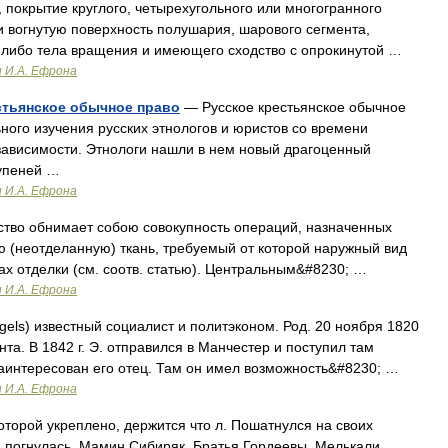
 покрытие круглого, четырехугольного или многогранного
 вогнутую поверхность полушария, шарового сегмента,
о либо тела вращения и имеющего сходство с опрокинутой …
и И.А. Ефрона
естьянское обычное право
— Русское крестьянское обычное
ого изучения русских этнологов и юристов со времени
зависимости. Этнологи нашли в нем новый драгоценный
упеней …
и И.А. Ефрона
ство обнимает собою совокупность операций, назначенных
ю (неотделанную) ткань, требуемый от которой наружный вид
ах отделки (см. соотв. статью). Центральным&#8230; …
и И.А. Ефрона
gels) известный социалист и политэконом. Род. 20 ноября 1820
нта. В 1842 г. Э. отправился в Манчестер и поступил там
аинтересован его отец. Там он имел возможность&#8230; …
и И.А. Ефрона
которой укреплено, держится что л. Пошатнулся на своих
а погнулась. Мамин Сибиряк, Братья Гордеевы. Мелькали