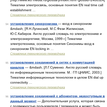
[http://www.iks media.ru/glossary/index.html?glossid=2400324]
Тематики электросвязь, основные понятия EN real time call
establishment …
Справочник технического переводчика
установление синхронизма
— вход в синхронизм
94
&mdash; [Я.Н.Лугинский, М.С.Фези Жилинская,
Ю.С.Кабиров. Англо русский словарь по электротехнике и
электроэнергетике, Москва, 1999 г.] Тематики
электротехника, основные понятия Синонимы вход в
синхронизм EN locking in …
Справочник технического переводчика
установление соединений в сетях с коммутацией
95
каналов
— &mdash; [Л.Г.Суменко. Англо русский словарь
по информационным технологиям. М.: ГП ЦНИИС, 2003.]
Тематики информационные технологии в целом EN dial up
connectivity …
Справочник технического переводчика
установление соединений с абонентом, недоступным в
96
данный момент
— Дополнительная услуга, которая связна
с подвижностью пользователя / терминала и может быть