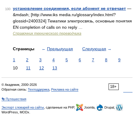
установление соединения, если абонент не отвечает
—
100
&mdash; [http://www.iks media.ru/glossary/index.html?
glossid=2400324] Тематики электросвязь, основные понятия
EN completion of calls on no reply …
Справочник технического переводчика
Страницы
←
Предыдущая
Следующая
→
1
2
3
4
5
6
7
8
9
10
11
12
13
© Академик, 2000-2026
18+
Обратная связь:
Техподдержка
,
Реклама на сайте
👣 Путешествия
Экспорт словарей на сайты
, сделанные на PHP,
Joomla,
Drupal,
WordPress, MODx.