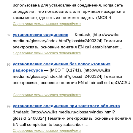
использована для установления соединения, когда сеть
определяет, что пользователь или терминал находится в
таком месте, где сеть их не может видеть. (МСЭ R …
Справочник технического переводчика
установление соединения
— &mdash; [http://www.iks
97
media.ru/glossary/index.html?glossid=2400324] Тематики
электросвязь, основные понятия EN call establishment …
Справочник технического переводчика
установление соединения без использования
98
радиоресурса
— (МСЭ Т Q.1741). [http://www.iks
media.ru/glossary/index.html?glossid=2400324] Тематики
электросвязь, основные понятия EN off air call set upOACSU
…
Справочник технического переводчика
установление соединения при занятости абонента
—
99
&mdash; [http://www.iks media.ru/glossary/index.html?
glossid=2400324] Тематики электросвязь, основные понятия
EN call completion to busy subscriber …
Справочник технического переводчика