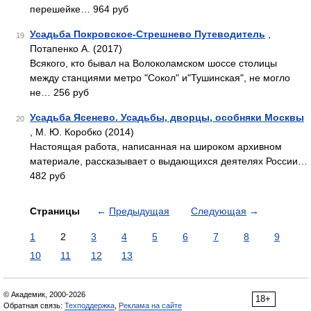
перешейке… 964 руб
Усадьба Покровское-Стрешнево Путеводитель
,
19
Потапенко А. (2017)
Всякого, кто бывал на Волоколамском шоссе столицы
между станциями метро "Сокол" и"Тушинская", не могло
не… 256 руб
Усадьба Ясенево. Усадьбы, дворцы, особняки Москвы
20
, М. Ю. Коробко (2014)
Настоящая работа, написанная на широком архивном
материале, рассказывает о выдающихся деятелях России…
482 руб
Страницы
←
Предыдущая
Следующая
→
1
2
3
4
5
6
7
8
9
10
11
12
13
© Академик, 2000-2026
18+
Обратная связь:
Техподдержка
,
Реклама на сайте