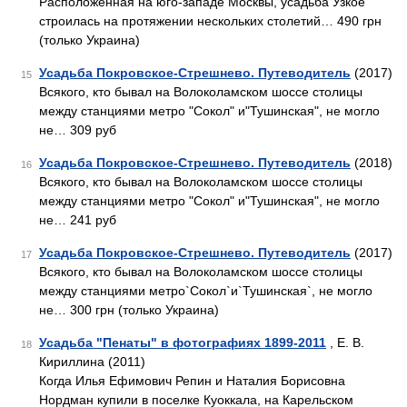
Расположенная на юго-западе Москвы, усадьба Узкое
строилась на протяжении нескольких столетий… 490 грн
(только Украина)
Усадьба Покровское-Стрешнево. Путеводитель
(2017)
15
Всякого, кто бывал на Волоколамском шоссе столицы
между станциями метро "Сокол" и"Тушинская", не могло
не… 309 руб
Усадьба Покровское-Стрешнево. Путеводитель
(2018)
16
Всякого, кто бывал на Волоколамском шоссе столицы
между станциями метро "Сокол" и"Тушинская", не могло
не… 241 руб
Усадьба Покровское-Стрешнево. Путеводитель
(2017)
17
Всякого, кто бывал на Волоколамском шоссе столицы
между станциями метро`Сокол`и`Тушинская`, не могло
не… 300 грн (только Украина)
Усадьба "Пенаты" в фотографиях 1899-2011
, Е. В.
18
Кириллина (2011)
Когда Илья Ефимович Репин и Наталия Борисовна
Нордман купили в поселке Куоккала, на Карельском