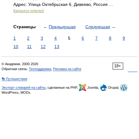
Адрес: Улица Октябрьская 6, Дивеево, Россия …
Каталог отелей
Страницы
←
Предыдущая
Следующая
→
1
2
3
4
5
6
7
8
9
10
11
12
13
© Академик, 2000-2026
18+
Обратная связь:
Техподдержка
,
Реклама на сайте
👣 Путешествия
Экспорт словарей на сайты
, сделанные на PHP,
Joomla,
Drupal,
WordPress, MODx.