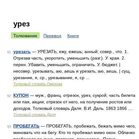
урез
Толкование
Перевод
Книги
урезать
— УРЕЗАТЬ, ежу, ежешь; анный; совер., что. 1.
91
Отрезав часть, укоротить, уменьшить (разг.). У. края. 2.
перен. Убавить, уменьшить, ограничить. У. бюджет. |
несовер. урезывать, аю, аешь и урезать, аю, аешь. | сущ.
урезание, я, ср., урезывание, я, ср …
Толковый словарь Ожегова
КУПОН
— муж., франц. отрезок, урез, сукрой; часть билета
92
или пая, акции; отрезок от него, на получение ростов или
доходов. Толковый словарь Даля. В.И. Даль. 1863 1866 …
Толковый словарь Даля
ПРОБЕГАТЬ
— ПРОБЕГАТЬ, пробежать, бежать мимо чего,
93
миновать что на бегу. Кто то пробежал мимо окон. Облачко