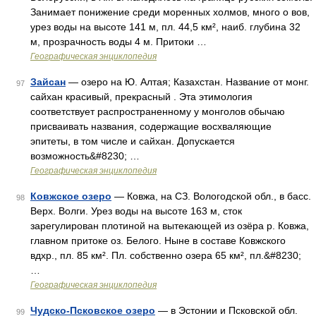
Занимает понижение среди моренных холмов, много о вов,
урез воды на высоте 141 м, пл. 44,5 км², наиб. глубина 32
м, прозрачность воды 4 м. Притоки …
Географическая энциклопедия
Зайсан
— озеро на Ю. Алтая; Казахстан. Название от монг.
97
сайхан красивый, прекрасный . Эта этимология
соответствует распространенному у монголов обычаю
присваивать названия, содержащие восхваляющие
эпитеты, в том числе и сайхан. Допускается
возможность&#8230; …
Географическая энциклопедия
Ковжское озеро
— Ковжа, на СЗ. Вологодской обл., в басс.
98
Верх. Волги. Урез воды на высоте 163 м, сток
зарегулирован плотиной на вытекающей из озёра р. Ковжа,
главном притоке оз. Белого. Ныне в составе Ковжского
вдхр., пл. 85 км². Пл. собственно озера 65 км², пл.&#8230;
…
Географическая энциклопедия
Чудско-Псковское озеро
— в Эстонии и Псковской обл.
99