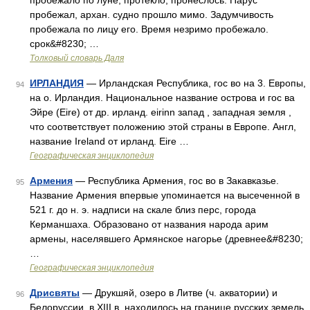
пробежало по луне, протекло, пронеслось. Парус
пробежал, архан. судно прошло мимо. Задумчивость
пробежала по лицу его. Время незримо пробежало.
срок&#8230; …
Толковый словарь Даля
ИРЛАНДИЯ
— Ирландская Республика, гос во на 3. Европы,
94
на о. Ирландия. Национальное название острова и гос ва
Эйре (Eire) от др. ирланд. eirinn запад , западная земля ,
что соответствует положению этой страны в Европе. Англ,
название Ireland от ирланд. Eire …
Географическая энциклопедия
Армения
— Республика Армения, гос во в Закавказье.
95
Название Армения впервые упоминается на высеченной в
521 г. до н. э. надписи на скале близ перс, города
Керманшаха. Образовано от названия народа арим
армены, населявшего Армянское нагорье (древнее&#8230;
…
Географическая энциклопедия
Дрисвяты
— Друкшяй, озеро в Литве (ч. акватории) и
96
Белоруссии, в XIII в. находилось на границе русских земель.