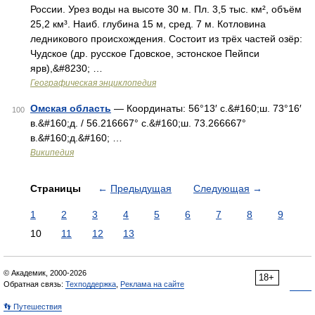
России. Урез воды на высоте 30 м. Пл. 3,5 тыс. км², объём
25,2 км³. Наиб. глубина 15 м, сред. 7 м. Котловина
ледникового происхождения. Состоит из трёх частей озёр:
Чудское (др. русское Гдовское, эстонское Пейпси
ярв),&#8230; …
Географическая энциклопедия
Омская область
— Координаты: 56°13′ с.&#160;ш. 73°16′
100
в.&#160;д. / 56.216667° с.&#160;ш. 73.266667°
в.&#160;д.&#160; …
Википедия
Страницы
←
Предыдущая
Следующая
→
1
2
3
4
5
6
7
8
9
10
11
12
13
© Академик, 2000-2026
18+
Обратная связь:
Техподдержка
,
Реклама на сайте
👣 Путешествия