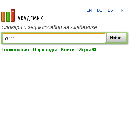
EN
DE
ES
FR
academic.ru
Словари и энциклопедии на Академике
Найти!
Толкования
Переводы
Книги
Игры ⚽