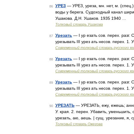
УРЕ3
— УРЕ3, уреза, мн. нет, м. (спец.)
86
воды у берега. Судоходный канал ширин
Ушакова. Д.Н. Ушаков. 1935 1940 …
Толковый словарь Ушакова
Урезать
— I ур езать сов. перех. разг. 
87
урезывать III урез ать несов. перех. 1.
Современный толковый словарь русского я
Урезать
— I ур езать сов. перех. разг. 
88
урезывать III урез ать несов. перех. 1.
Современный толковый словарь русского я
Урезать
— I ур езать сов. перех. разг. 
89
урезывать III урез ать несов. перех. 1.
Современный толковый словарь русского я
УРЕЗАТЬ
— УРЕЗАТЬ, ежу, ежешь; анный;
90
У. края. 2. перен. Убавить, уменьшить, 
урезать, аю, аешь. | сущ. урезание, я, 
Толковый словарь Ожегова