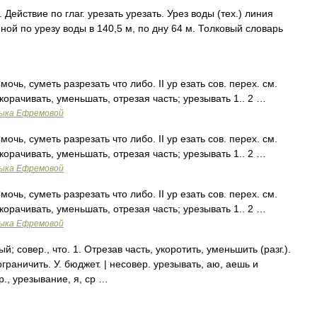
. Действие по глаг. урезать урезать. Урез воды (тех.) линия
ой по урезу воды в 140,5 м, по дну 64 м. Толковый словарь
Смочь, суметь разрезать что либо. II ур езать сов. перех. см.
 Укорачивать, уменьшать, отрезая часть; урезывать 1.. 2 …
зыка Ефремовой
Смочь, суметь разрезать что либо. II ур езать сов. перех. см.
 Укорачивать, уменьшать, отрезая часть; урезывать 1.. 2 …
зыка Ефремовой
Смочь, суметь разрезать что либо. II ур езать сов. перех. см.
 Укорачивать, уменьшать, отрезая часть; урезывать 1.. 2 …
зыка Ефремовой
 совер., что. 1. Отрезав часть, укоротить, уменьшить (разг.).
ограничить. У. бюджет. | несовер. урезывать, аю, аешь и
ср., урезывание, я, ср …