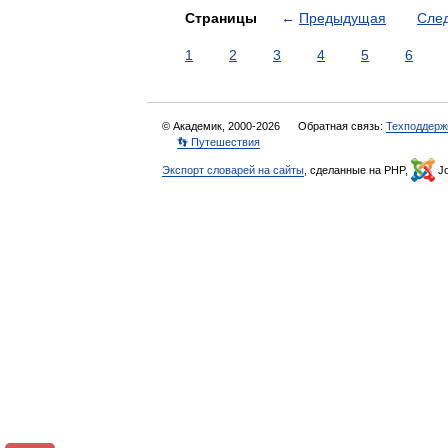
Страницы
←
Предыдущая
Сле
1
2
3
4
5
6
© Академик, 2000-2026
Обратная связь:
Техподдерж
👣 Путешествия
Экспорт словарей на сайты
, сделанные на PHP,
Jo