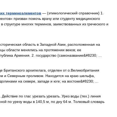
ких терминоэлементов
— (этимологический справочник) 1.
ентов» призван помочь врачу или студенту медицинского
в структуре многих терминов, заимствованных из греческого и
историческая область в Западной Азии, расположенная на
ицы области менялись на протяжении веков; ее
публика Армения. 2. государство (самоназвание&#8230; …
е Британского архипелага, отделен от о.Великобритания
ем и Северным проливом. Находится на краю шельфа,
олинами на севере, западе и юге; на востоке&#8230; …
. Действие по глаг. урезать урезать. Урез воды (тех.) линия
ой по урезу воды в 140,5 м, по дну 64 м. Толковый словарь