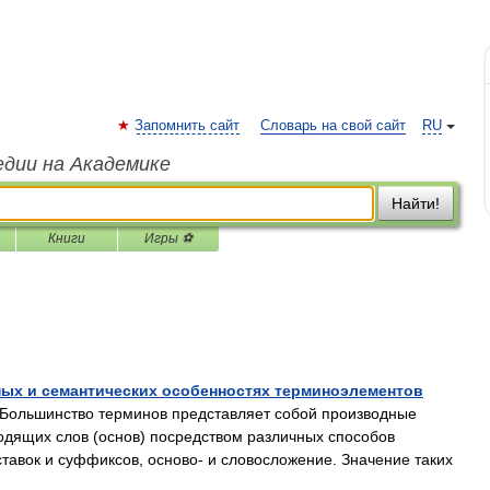
Запомнить сайт
Словарь на свой сайт
RU
едии на Академике
Найти!
Книги
Игры ⚽
ных и семантических особенностях терминоэлементов
ольшинство терминов представляет собой производные
водящих слов (основ) посредством различных способов
тавок и суффиксов, осново‑ и словосложение. Значение таких