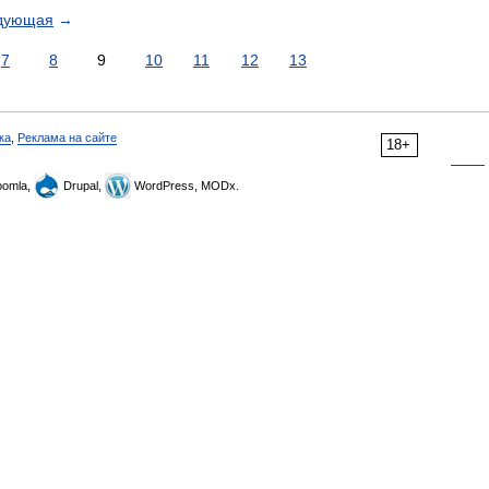
дующая
→
7
8
9
10
11
12
13
ка
,
Реклама на сайте
18+
omla,
Drupal,
WordPress, MODx.