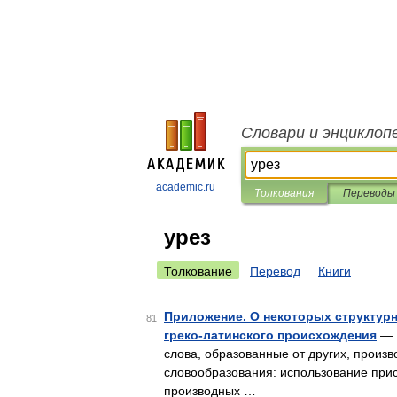
Словари и энциклоп
academic.ru
Толкования
Переводы
урез
Толкование
Перевод
Книги
Приложение. О некоторых структур
81
греко-латинского происхождения
— Б
слова, образованные от других, произ
словообразования: использование прис
производных …