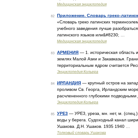
Медицинская энциклопедия
Приложение. Словарь греко-латинс
82
«Словарь греко латинских терминоэлем
учебного заведения лучше разобраться 
латинского языков или&#8230; …
Медицинская энциклопедия
АРМЕНИЯ
— 1. историческая область 
83
землях Малой Азии и Закавказья. Гран
территориальным ядром считается Рес
Энциклопедия Кольера
ИРЛАНДИЯ
— крупный остров на запад
84
проливом Св. Георга, Ирландским мор
расчлененного глубокими подводными д
Энциклопедия Кольера
УРЕ3
— УРЕ3, уреза, мн. нет, м. (спец.)
85
воды у берега. Судоходный канал ширин
Ушакова. Д.Н. Ушаков. 1935 1940 …
Толковый словарь Ушакова