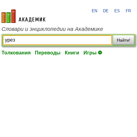
EN
DE
ES
FR
academic.ru
Словари и энциклопедии на Академике
Найти!
Толкования
Переводы
Книги
Игры ⚽