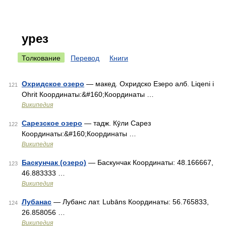
урез
Толкование
Перевод
Книги
Охридское озеро
— макед. Охридско Езеро алб. Liqeni i
121
Ohrit Координаты:&#160;Координаты …
Википедия
Сарезское озеро
— тадж. Кӯли Сарез
122
Координаты:&#160;Координаты …
Википедия
Баскунчак (озеро)
— Баскунчак Координаты: 48.166667,
123
46.883333 …
Википедия
Лубанас
— Лубанс лат. Lubāns Координаты: 56.765833,
124
26.858056 …
Википедия