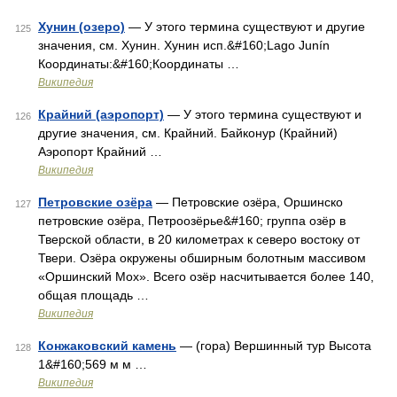
Хунин (озеро)
— У этого термина существуют и другие
125
значения, см. Хунин. Хунин исп.&#160;Lago Junín
Координаты:&#160;Координаты …
Википедия
Крайний (аэропорт)
— У этого термина существуют и
126
другие значения, см. Крайний. Байконур (Крайний)
Аэропорт Крайний …
Википедия
Петровские озёра
— Петровские озёра, Оршинско
127
петровские озёра, Петроозёрье&#160; группа озёр в
Тверской области, в 20 километрах к северо востоку от
Твери. Озёра окружены обширным болотным массивом
«Оршинский Мох». Всего озёр насчитывается более 140,
общая площадь …
Википедия
Конжаковский камень
— (гора) Вершинный тур Высота
128
1&#160;569 м м …
Википедия