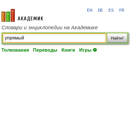
EN
DE
ES
FR
academic.ru
Словари и энциклопедии на Академике
Найти!
Толкования
Переводы
Книги
Игры ⚽