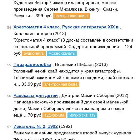
Художник Виктор Чижиков иллюстрировал многие
произведения Сергея Михалкова. В книгу «Сказки.
Рисунки… 399 руб
электронная книга
Хрестоматия 4 класс. Русская литература XIX в
,
54
Коллектив авторов (2013)
"Хрестоматия 4 класс" (3 диска) составлен в соответствии
со школьной программой. Содержит произведения… 124
руб
аудиокнига
можно скачать
Призрак колобка
, Владимир Шибаев (2013)
55
Условный некий край находится у края катастрофы.
Теснимый, сжимаемый крепкими соседями, край оползает
и… 33.99 руб
электронная книга
Рассказы для детей
, Дмитрий Мамин-Сибиряк (2012)
56
Написав несколько произведений для своей маленькой
дочки, Мамин-Сибиряк увлёкся этим жанром и создал
ещё… 70 руб
аудиокнига
можно скачать
Искатель, № 2, 1992
(1992)
57
Вашему вниманию предлагается второй выпуск журнала
"Искатель" за 1992 год 50 руб