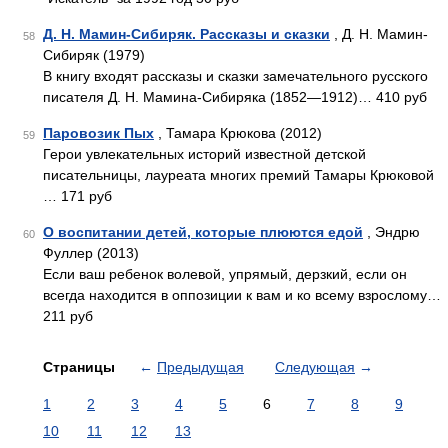
Д. Н. Мамин-Сибиряк. Рассказы и сказки
, Д. Н. Мамин-
58
Сибиряк (1979)
В книгу входят рассказы и сказки замечательного русского
писателя Д. Н. Мамина-Сибиряка (1852—1912)… 410 руб
Паровозик Пых
, Тамара Крюкова (2012)
59
Герои увлекательных историй известной детской
писательницы, лауреата многих премий Тамары Крюковой
… 171 руб
О воспитании детей, которые плюются едой
, Эндрю
60
Фуллер (2013)
Если ваш ребенок волевой, упрямый, дерзкий, если он
всегда находится в оппозиции к вам и ко всему взрослому…
211 руб
Страницы
←
Предыдущая
Следующая
→
1
2
3
4
5
6
7
8
9
10
11
12
13