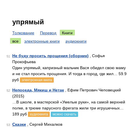
упрямый
Толкование
Перевод
Книги
все
электронные книги
аудиокниги
Не буду просить прощения (сборник)
, Софья
51
Прокофьева
Один упрямый, капризный мальчик Вася обидел свою маму
и не стал просить прощения. И тогда в город, где жил… 59.9
руб
электронная книга
Непоседа, Мякиш и Нетак
, Ефим Петрович Чеповецкий
52
(2015)
…В школе, в мастерской «Умелые руки», на самой верхней
полке, в трюме парусного фрегата жили три игрушечных…
189 руб
аудиокнига
можно скачать
Сказки
, Сергей Михалков
53