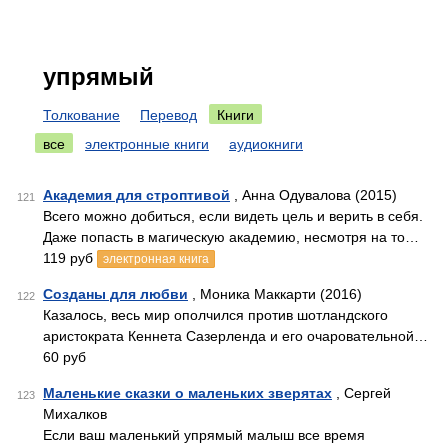
упрямый
Толкование
Перевод
Книги
все
электронные книги
аудиокниги
Академия для строптивой
, Анна Одувалова (2015)
121
Всего можно добиться, если видеть цель и верить в себя.
Даже попасть в магическую академию, несмотря на то…
119 руб
электронная книга
Созданы для любви
, Моника Маккарти (2016)
122
Казалось, весь мир ополчился против шотландского
аристократа Кеннета Сазерленда и его очаровательной…
60 руб
Маленькие сказки о маленьких зверятах
, Сергей
123
Михалков
Если ваш маленький упрямый малыш все время