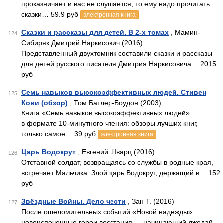
проказничает и вас не слушается, то ему надо прочитать
сказки… 59.9 руб
электронная книга
Сказки и рассказы для детей. В 2-х томах
, Мамин-
124
Сибиряк Дмитрий Наркисович (2016)
Представленный двухтомник составили сказки и рассказы
для детей русского писателя Дмитрия Наркисовича… 2015
руб
Семь навыков высокоэффективных людей. Стивен
125
Кови (обзор)
, Том Батлер-Боудон (2003)
Книга «Семь навыков высокоэффективных людей»
в формате 10-минутного чтения: обзоры лучших книг,
только самое… 39 руб
электронная книга
Царь Водокрут
, Евгений Шварц (2016)
126
Отставной солдат, возвращаясь со службы в родные края,
встречает Мальчика. Злой царь Водокрут, держащий в… 152
руб
Звёздные Войны. Дело чести
, Зан Т. (2016)
127
После ошеломительных событий «Новой надежды»
новоиспеченные герои восстания — начинающий джедай