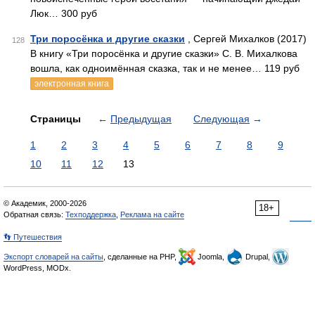
Люк… 300 руб
Три поросёнка и другие сказки
, Сергей Михалков (2017)
128
В книгу «Три поросёнка и другие сказки» С. В. Михалкова
вошла, как одноимённая сказка, так и не менее… 119 руб
электронная книга
Страницы
←
Предыдущая
Следующая
→
1
2
3
4
5
6
7
8
9
10
11
12
13
© Академик, 2000-2026
18+
Обратная связь:
Техподдержка
,
Реклама на сайте
👣 Путешествия
Экспорт словарей на сайты
, сделанные на PHP,
Joomla,
Drupal,
WordPress, MODx.