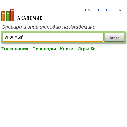
EN
DE
ES
FR
academic.ru
Словари и энциклопедии на Академике
Найти!
Толкования
Переводы
Книги
Игры ⚽