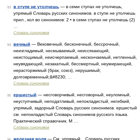
в ступе не утолчешь
— в семи ступах не утолчешь,
93
упрямый Словарь русских синонимов. в ступе не утолчешь
прил., кол во синонимов: 2 • в семи ступах не утолчешь (2)
…
Словарь синонимов
вечный
— Вековечный, бесконечный, бессрочный,
94
неизгладимый, несмываемый, неиссякающий,
неистощимый, неисчерпаемый, нескончаемый, нетленный,
неувядающий, незакатный, бессмертный, неумирающий,
нерасторжимый (брак, союз), нерушимый;
долговременный;&#8230; …
Словарь синонимов
ершистый
— несговорчивый, несговорный, неуломный,
95
неуступчивый, неподатливый, непокладистый, негибкий,
упрямый, задорный Словарь русских синонимов. ершистый
см. непокладистый Словарь синонимов русского языка.
Практический справочник. М …
Словарь синонимов
железная воля
— См. упрямый... Словарь русских
96