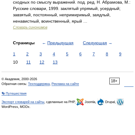
сходных по смыслу выражений. под. ред. Н. Абрамова, М.:
Русские словари, 1999. заклятый упрямый, усердный;
завзятый, постоянный, непримиримый, заядлый,
ненавистный, воинственный, ярый …
Словарь синонимов
Страницы
←
Предыдущая
Следующая
→
1
2
3
4
5
6
7
8
9
10
11
12
13
© Академик, 2000-2026
18+
Обратная связь:
Техподдержка
,
Реклама на сайте
👣 Путешествия
Экспорт словарей на сайты
, сделанные на PHP,
Joomla,
Drupal,
WordPress, MODx.