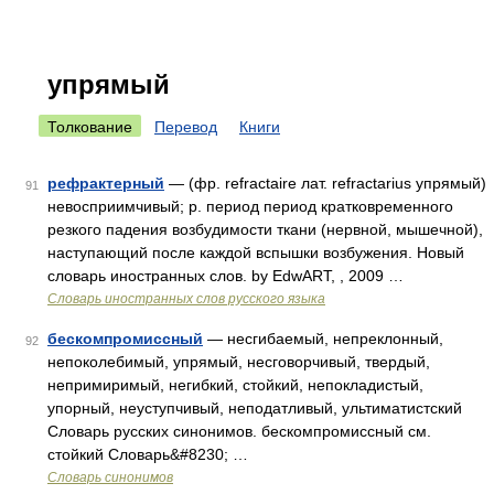
упрямый
Толкование
Перевод
Книги
рефрактерный
— (фр. refractaire лат. refractarius упрямый)
91
невосприимчивый; р. период период кратковременного
резкого падения возбудимости ткани (нервной, мышечной),
наступающий после каждой вспышки возбужения. Новый
словарь иностранных слов. by EdwART, , 2009 …
Словарь иностранных слов русского языка
бескомпромиссный
— несгибаемый, непреклонный,
92
непоколебимый, упрямый, несговорчивый, твердый,
непримиримый, негибкий, стойкий, непокладистый,
упорный, неуступчивый, неподатливый, ультиматистский
Словарь русских синонимов. бескомпромиссный см.
стойкий Словарь&#8230; …
Словарь синонимов