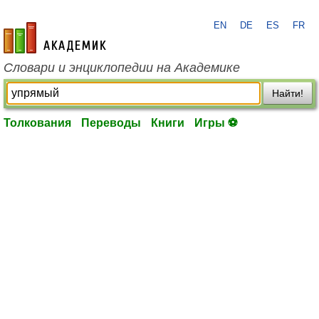
EN
DE
ES
FR
academic.ru
Словари и энциклопедии на Академике
Найти!
Толкования
Переводы
Книги
Игры ⚽