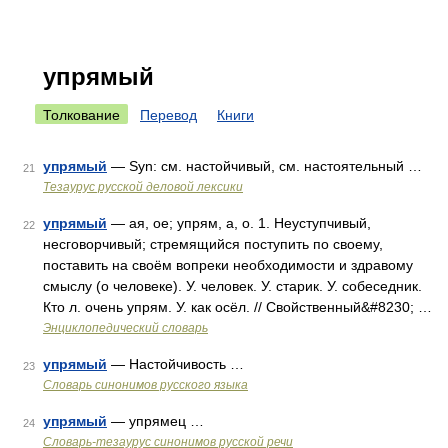
упрямый
Толкование
Перевод
Книги
упрямый
— Syn: см. настойчивый, см. настоятельный …
21
Тезаурус русской деловой лексики
упрямый
— ая, ое; упрям, а, о. 1. Неуступчивый,
22
несговорчивый; стремящийся поступить по своему,
поставить на своём вопреки необходимости и здравому
смыслу (о человеке). У. человек. У. старик. У. собеседник.
Кто л. очень упрям. У. как осёл. // Свойственный&#8230; …
Энциклопедический словарь
упрямый
— Настойчивость …
23
Словарь синонимов русского языка
упрямый
— упрямец …
24
Словарь-тезаурус синонимов русской речи