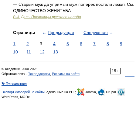
— Старый муж да упрямый муж поперек постели лежит. См.
ОДИНОЧЕСТВО ЖЕНИТЬБА …
В.И. Даль. Пословицы русского народа
Страницы
←
Предыдущая
Следующая
→
1
2
3
4
5
6
7
8
9
10
11
12
13
© Академик, 2000-2026
18+
Обратная связь:
Техподдержка
,
Реклама на сайте
👣 Путешествия
Экспорт словарей на сайты
, сделанные на PHP,
Joomla,
Drupal,
WordPress, MODx.