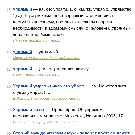
упрямый
— ая, ое; упря/м, а, о. см. тж. упрямо, упрямство
25
1) а) Неуступчивый, несговорчивый; стремящийся
поступить по своему, поставить на своём вопреки
необходимости и здравому смыслу (о человеке). Упря/мый
человек. Упря/мый старик …
Словарь многих выражений
упрямый
— упрям/ый …
26
Морфемно-орфографический словарь
упрямый
— ( ая, ое) мариако, дикэсу …
27
Русско-нанайский словарь
Упрямый умрет - никто его уймет.
— см. Не хотел жить
28
ступай умирать! …
В.И. Даль. Пословицы русского народа
Упрямый козёл
— Прост. бран. Об упрямом,
29
несговорчивом человеке. Мокиенко, Никитина 2003, 171 …
Большой словарь русских поговорок
Старый муж да упрямый муж - поперек постели лежит.
30