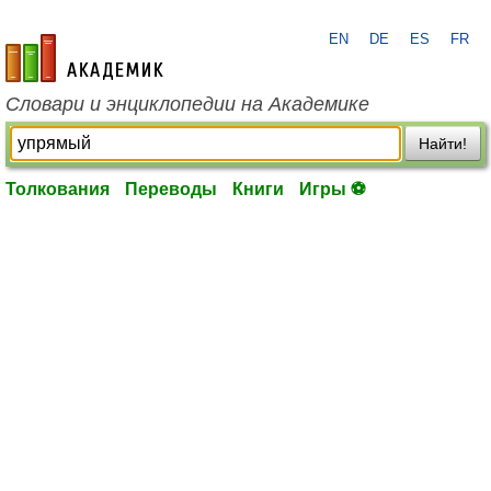
EN
DE
ES
FR
academic.ru
Словари и энциклопедии на Академике
Найти!
Толкования
Переводы
Книги
Игры ⚽