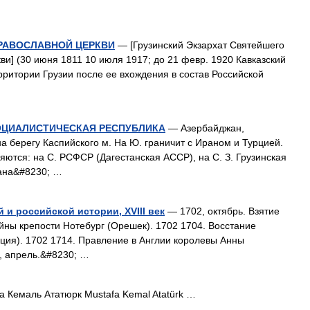
ПРАВОСЛАВНОЙ ЦЕРКВИ
— [Грузинский Экзархат Святейшего
и] (30 июня 1811 10 июля 1917; до 21 февр. 1920 Кавказский
рритории Грузии после ее вхождения в состав Российской
ОЦИАЛИСТИЧЕСКАЯ РЕСПУБЛИКА
— Азербайджан,
 на берегу Каспийского м. На Ю. граничит с Ираном и Турцией.
ются: на С. РСФСР (Дагестанская АССР), на С. З. Грузинская
вана&#8230; …
и российской истории, XVIII век
— 1702, октябрь. Взятие
йны крепости Нотебург (Орешек). 1702 1704. Восстание
ция). 1702 1714. Правление в Англии королевы Анны
, апрель.&#8230; …
Кемаль Ататюрк Mustafa Kemal Atatürk …