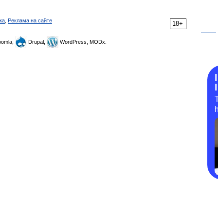
ка
,
Реклама на сайте
18+
omla,
Drupal,
WordPress, MODx.