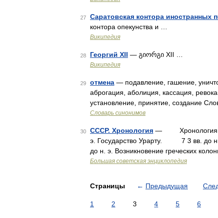
Саратовская контора иностранных 
27
контора опекунства и …
Википедия
Георгий XII
— გიორგი XII …
28
Википедия
отмена
— подавление, гашение, уничто
29
аброгация, аболиция, кассация, ревока
установление, принятие, создание Сло
Словарь синонимов
СССР. Хронология
— Хронология ис
30
э. Государство Урарту. 7 3 вв. до н
до н. э. Возникновение греческих коло
Большая советская энциклопедия
Страницы
←
Предыдущая
Сле
1
2
3
4
5
6