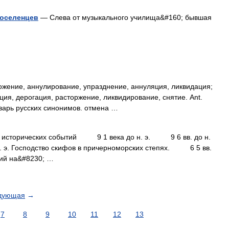
поселенцев
— Слева от музыкального училища&#160; бывшая
жение, аннулирование, упразднение, аннуляция, ликвидация;
ция, дерогация, расторжение, ликвидирование, снятие. Ant.
варь русских синонимов. отмена …
торических событий 9 1 века до н. э. 9 6 вв. до н.
. э. Господство скифов в причерноморских степях. 6 5 вв.
ний на&#8230; …
дующая
→
7
8
9
10
11
12
13