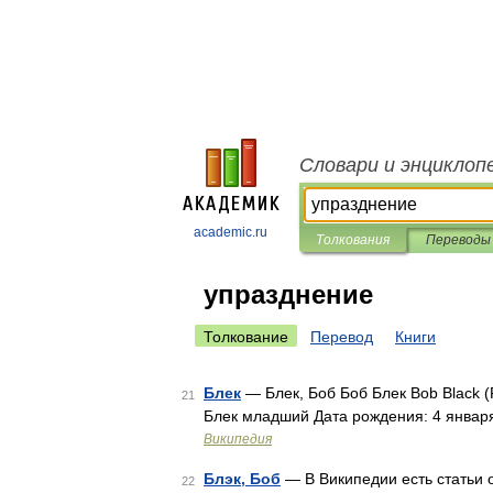
Словари и энциклоп
academic.ru
Толкования
Переводы
упразднение
Толкование
Перевод
Книги
Блек
— Блек, Боб Боб Блек Bob Black (R
21
Блек младший Дата рождения: 4 январ
Википедия
Блэк, Боб
— В Википедии есть статьи о
22