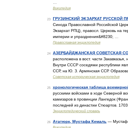
…
Википедия
ГРУЗИНСКИЙ ЭКЗАРХАТ РУССКОЙ 
23
Синода Православной Российской Церкв
Экзархат РПЦ), правосл. Церковь на те
империи и упразднения&#8230; …
Православная энциклопедия
АЗЕРБАЙДЖАНСКАЯ СОВЕТСКАЯ С
24
расположена в вост. части Закавказья,
Внутри СССР соседями республики явля
ССР, на Ю. З. Армянская ССР. Образо
Советская историческая энциклопедия
хронологическая таблица всемирной 
25
русскими войсками в ходе Северной во
камизаров в провинции Лангедок (Фран
последней из династии Стюартов. 1703
Энциклопедический словарь
Ататюрк, Мустафа Кемаль
— Мустафа 
26
Википедия