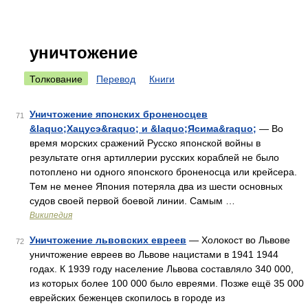
уничтожение
Толкование
Перевод
Книги
Уничтожение японских броненосцев
71
&laquo;Хацусэ&raquo; и &laquo;Ясима&raquo;
— Во
время морских сражений Русско японской войны в
результате огня артиллерии русских кораблей не было
потоплено ни одного японского броненосца или крейсера.
Тем не менее Япония потеряла два из шести основных
судов своей первой боевой линии. Самым …
Википедия
Уничтожение львовских евреев
— Холокост во Львове
72
уничтожение евреев во Львове нацистами в 1941 1944
годах. К 1939 году население Львова составляло 340 000,
из которых более 100 000 было евреями. Позже ещё 35 000
еврейских беженцев скопилось в городе из