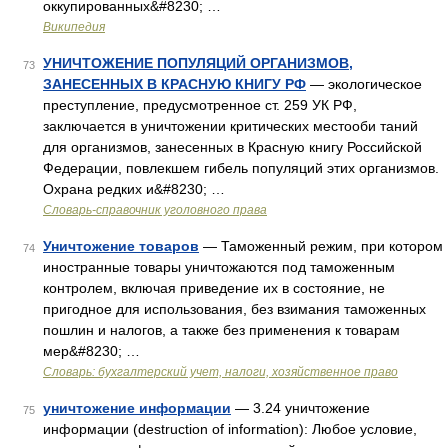
оккупированных&#8230; …
Википедия
УНИЧТОЖЕНИЕ ПОПУЛЯЦИЙ ОРГАНИЗМОВ,
73
ЗАНЕСЕННЫХ В КРАСНУЮ КНИГУ РФ
— экологическое
преступление, предусмотренное ст. 259 УК РФ,
заключается в уничтожении критических местооби таний
для организмов, занесенных в Красную книгу Российской
Федерации, повлекшем гибель популяций этих организмов.
Охрана редких и&#8230; …
Словарь-справочник уголовного права
Уничтожение товаров
— Таможенный режим, при котором
74
иностранные товары уничтожаются под таможенным
контролем, включая приведение их в состояние, не
пригодное для использования, без взимания таможенных
пошлин и налогов, а также без применения к товарам
мер&#8230; …
Словарь: бухгалтерский учет, налоги, хозяйственное право
уничтожение информации
— 3.24 уничтожение
75
информации (destruction of information): Любое условие,