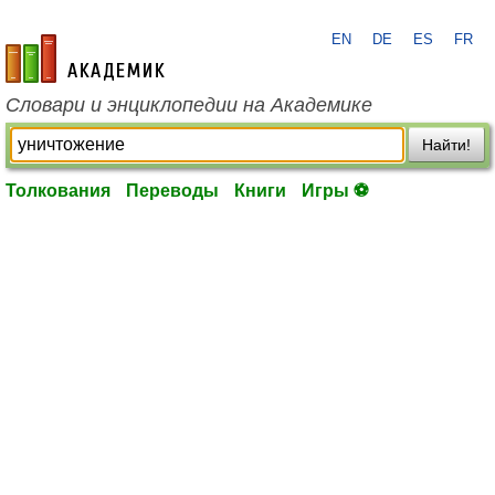
EN
DE
ES
FR
academic.ru
Словари и энциклопедии на Академике
Найти!
Толкования
Переводы
Книги
Игры ⚽