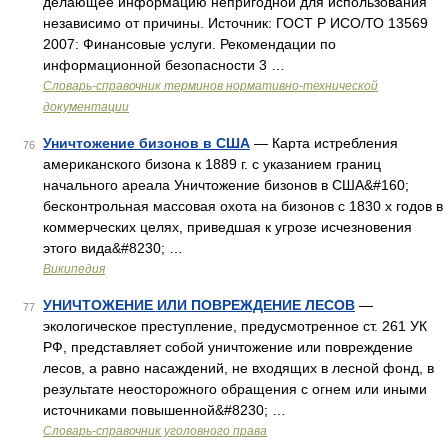
делающее информацию непригодной для использования
независимо от причины. Источник: ГОСТ Р ИСО/ТО 13569
2007: Финансовые услуги. Рекомендации по
информационной безопасности 3 …
Словарь-справочник терминов нормативно-технической
документации
Уничтожение бизонов в США
— Карта истребления
76
американского бизона к 1889 г. с указанием границ
начального ареала Уничтожение бизонов в США&#160;
бесконтрольная массовая охота на бизонов с 1830 х годов в
коммерческих целях, приведшая к угрозе исчезновения
этого вида&#8230; …
Википедия
УНИЧТОЖЕНИЕ ИЛИ ПОВРЕЖДЕНИЕ ЛЕСОВ
—
77
экологическое преступление, предусмотренное ст. 261 УК
РФ, представляет собой уничтожение или повреждение
лесов, а равно насаждений, не входящих в лесной фонд, в
результате неосторожного обращения с огнем или иными
источниками повышенной&#8230; …
Словарь-справочник уголовного права