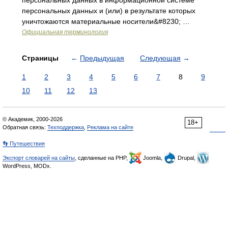
персональных данных в информационной системе
персональных данных и (или) в результате которых
уничтожаются материальные носители&#8230; …
Официальная терминология
Страницы
←
Предыдущая
Следующая
→
1
2
3
4
5
6
7
8
9
10
11
12
13
© Академик, 2000-2026
18+
Обратная связь:
Техподдержка
,
Реклама на сайте
👣 Путешествия
Экспорт словарей на сайты
, сделанные на PHP,
Joomla,
Drupal,
WordPress, MODx.