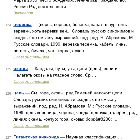
марта 1935 Место рождения: Ленинград Гражданство:
Россия Род деятельности …
Википедия
веревка
— (вервь, вервие), бечевка, канат; шнур. вить
124
веревки, хоть веревки вей... Словарь русских синонимов и
сходных по смыслу выражений. под. ред. Н. Абрамова, М.:
Русские словари, 1999. веревка тесемка, кабель, линь,
легость, бичева, чал, корда, аркан …
Словарь синонимов
оковы
— Кандалы, путы, узы, цепи (цепь); вериги.
125
Налагать оковы на гласное слово. Ср …
Словарь синонимов
цепь
— См. гора, оковы, ряд Гименей наложит цепи...
126
Словарь русских синонимов и сходных по смыслу
выражений. под. ред. Н. Абрамова, М.: Русские словари,
1999. цепь вереница, череда, чреда, цепочка, галерея, ряд,
линия; схема, контур; гора, оковы; борг,&#8230; …
Словарь синонимов
Гигантская анаконда
— Научная классификация …
127