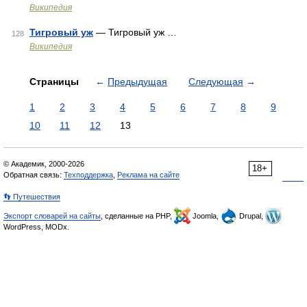
Википедия
Тигровый уж
— Тигровый уж …
128
Википедия
Страницы
←
Предыдущая
Следующая
→
1
2
3
4
5
6
7
8
9
10
11
12
13
© Академик, 2000-2026
18+
Обратная связь:
Техподдержка
,
Реклама на сайте
👣 Путешествия
Экспорт словарей на сайты
, сделанные на PHP,
Joomla,
Drupal,
WordPress, MODx.