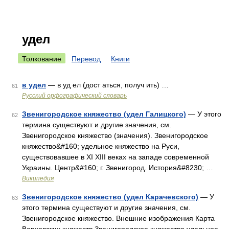
удел
Толкование
Перевод
Книги
в удел
— в уд ел (дост аться, получ ить) …
61
Русский орфографический словарь
Звенигородское княжество (удел Галицкого)
— У этого
62
термина существуют и другие значения, см.
Звенигородское княжество (значения). Звенигородское
княжество&#160; удельное княжество на Руси,
существовавшее в XI XIII веках на западе современной
Украины. Центр&#160; г. Звенигород. История&#8230; …
Википедия
Звенигородское княжество (удел Карачевского)
— У
63
этого термина существуют и другие значения, см.
Звенигородское княжество. Внешние изображения Карта