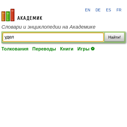
EN
DE
ES
FR
academic.ru
Словари и энциклопедии на Академике
Найти!
Толкования
Переводы
Книги
Игры ⚽