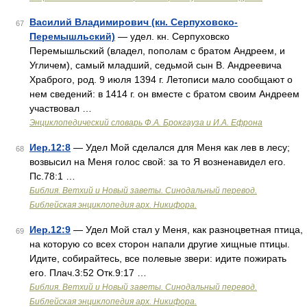
Василий Владимирович (кн. Серпуховско-
67
Перемышльский)
— удел. кн. Серпуховско
Перемышльский (владел, пополам с братом Андреем, и
Угличем), самый младший, седьмой сын В. Андреевича
Храброго, род. 9 июля 1394 г. Летописи мало сообщают о
нем сведений: в 1414 г. он вместе с братом своим Андреем
участвовал …
Энциклопедический словарь Ф.А. Брокгауза и И.А. Ефрона
Иер.12:8
— Удел Мой сделался для Меня как лев в лесу;
68
возвысил на Меня голос свой: за то Я возненавидел его.
Пс.78:1 …
Библия. Ветхий и Новый заветы. Синодальный перевод.
Библейская энциклопедия арх. Никифора.
Иер.12:9
— Удел Мой стал у Меня, как разноцветная птица,
69
на которую со всех сторон напали другие хищные птицы.
Идите, собирайтесь, все полевые звери: идите пожирать
его. Плач.3:52 Отк.9:17 …
Библия. Ветхий и Новый заветы. Синодальный перевод.
Библейская энциклопедия арх. Никифора.