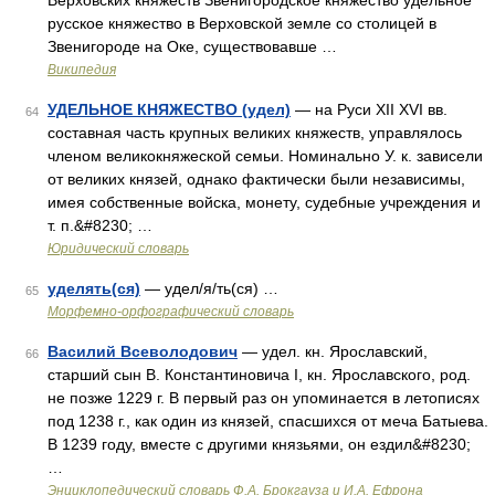
Верховских княжеств Звенигородское княжество удельное
русское княжество в Верховской земле со столицей в
Звенигороде на Оке, существовавше …
Википедия
УДЕЛЬНОЕ КНЯЖЕСТВО (удел)
— на Руси XII XVI вв.
64
составная часть крупных великих княжеств, управлялось
членом великокняжеской семьи. Номинально У. к. зависели
от великих князей, однако фактически были независимы,
имея собственные войска, монету, судебные учреждения и
т. п.&#8230; …
Юридический словарь
уделять(ся)
— удел/я/ть(ся) …
65
Морфемно-орфографический словарь
Василий Всеволодович
— удел. кн. Ярославский,
66
старший сын В. Константиновича I, кн. Ярославского, род.
не позже 1229 г. В первый раз он упоминается в летописях
под 1238 г., как один из князей, спасшихся от меча Батыева.
В 1239 году, вместе с другими князьями, он ездил&#8230;
…
Энциклопедический словарь Ф.А. Брокгауза и И.А. Ефрона