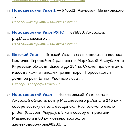
Топонимический словарь Амурской области
Новокиевский Увал 1
— 676531, Амурской, Мазановского
44
…
Населённые пункты и индексы России
Новокиевский Увал РУПС
— 676530, Амурской,
45
р.ц.Мазановского …
Населённые пункты и индексы России
Вятский Увал
— Вятский Увал, возвышенность на востоке
46
Восточно Европейской равнины, в Марийской Республике и
Кировской области. Высота до 284 м. Сложен доломитами,
известняками и гипсами; развит карст. Пересекается
долиной реки Вятка. Хвойные леса …
Словарь "География России"
Новокиевский Увал
— Новокиевский Увал, село в
47
Амурской области, центр Мазановского района, в 245 км к
северо востоку от Благовещенска. Расположено около
р. Зея (бассейн Амура), в 8 км к северу от пристани
Мазаново и в 80 км к северо востоку от
железнодорожной&#8230; …