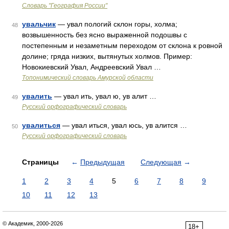
Словарь "География России"
увальчик
— увал пологий склон горы, холма;
48
возвышенность без ясно выраженной подошвы с
постепенным и незаметным переходом от склона к ровной
долине; гряда низких, вытянутых холмов. Пример:
Новокиевский Увал, Андреевский Увал …
Топонимический словарь Амурской области
увалить
— увал ить, увал ю, ув алит …
49
Русский орфографический словарь
увалиться
— увал иться, увал юсь, ув алится …
50
Русский орфографический словарь
Страницы
←
Предыдущая
Следующая
→
1
2
3
4
5
6
7
8
9
10
11
12
13
© Академик, 2000-2026
18+