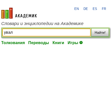
EN
DE
ES
FR
academic.ru
Словари и энциклопедии на Академике
Найти!
Толкования
Переводы
Книги
Игры ⚽