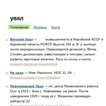
увал
Толкование
Перевод
Книги
Вятский Увал
— возвышенность в Марийской АССР и
41
Кировской области РСФСР. Высота 284 м. В. у. вытянут
почти меридионально. Пересекается долиной р. Вятка.
Сложен доломитами, известняками и гипсами; сильно
развиты карстовые явления. Леса из сосны и пихты …
Большая советская энциклопедия
На увал
— Новг. Наклонно. НОС 11, 84 …
42
Большой словарь русских поговорок
Новокиевский Увал
— нп, центр Мазановского района.
43
Осн. в 1922 г. близ с. Новокиевки, на увале. После
наводнения 1928 г. сюда из с. Мазаново переведен
райцентр [1] …