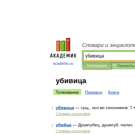
Словари и энциклоп
academic.ru
Толкования
Переводы
убивица
Толкование
Перевод
Книги
убивица
— сущ., кол во синонимов: 7 •
1
Словарь синонимов
убийца
— Душегубец, душегуб, палач.
2
Словарь синонимов