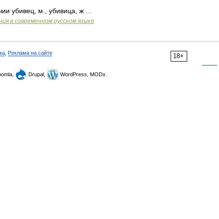
чии убивец, м., убивица, ж …
ия в современном русском языке
ка
,
Реклама на сайте
18+
omla,
Drupal,
WordPress, MODx.