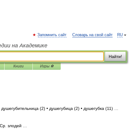
Запомнить сайт
Словарь на свой сайт
RU
едии на Академике
Найти!
Книги
Игры ⚽
 душегубительница (2) • душегубица (2) • душегубка (11) …
 Ср. злодей …