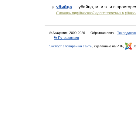
убийца
— убийца, м. и ж. и в просторе
9
Словарь трудностей произношения и ударен
© Академик, 2000-2026
Обратная связь:
Техподдерж
👣 Путешествия
Экспорт словарей на сайты
, сделанные на PHP,
Jo