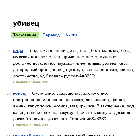
убивец
Толкование
Перевод
Книги
елда
— елдак, член, пенис, хуй; хрен, болт, мальчик, кила,
21
мужской половой орган, причинное место, мужское
достоинство, фаллос, мужской член, елдык, убивец, хер,
детородный орган, конец, щекотун, ванька встанька, шишка,
достоинство, уд Словарь русских&#8230; …
Словарь синонимов
конец
— Окончание, завершение, заключение,
22
прекращение, истечение, развязка, ликвидация, финал,
аминь, капут, точка, могила, мат, крышка. В заключение, под
конец, напоследок, на закуску. Прочитать книгу от доски до
доски (от начала до конца). Окончание&#8230; …
Словарь синонимов