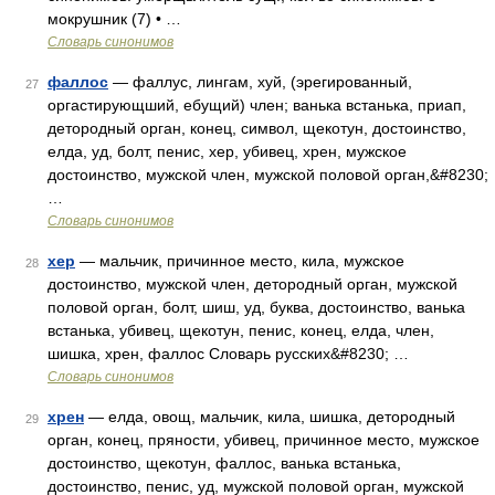
мокрушник (7) • …
Словарь синонимов
фаллос
— фаллус, лингам, хуй, (эрегированный,
27
оргастирующший, ебущий) член; ванька встанька, приап,
детородный орган, конец, символ, щекотун, достоинство,
елда, уд, болт, пенис, хер, убивец, хрен, мужское
достоинство, мужской член, мужской половой орган,&#8230;
…
Словарь синонимов
хер
— мальчик, причинное место, кила, мужское
28
достоинство, мужской член, детородный орган, мужской
половой орган, болт, шиш, уд, буква, достоинство, ванька
встанька, убивец, щекотун, пенис, конец, елда, член,
шишка, хрен, фаллос Словарь русских&#8230; …
Словарь синонимов
хрен
— елда, овощ, мальчик, кила, шишка, детородный
29
орган, конец, пряности, убивец, причинное место, мужское
достоинство, щекотун, фаллос, ванька встанька,
достоинство, пенис, уд, мужской половой орган, мужской