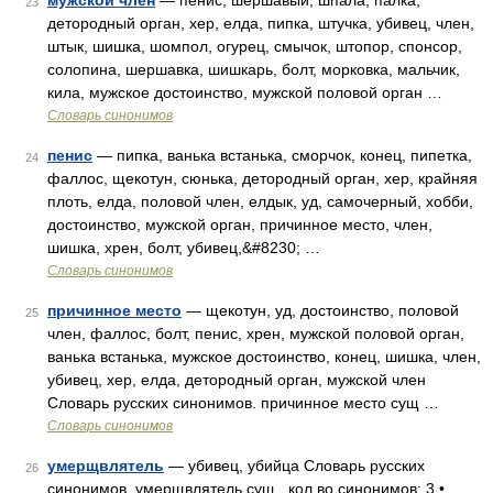
мужской член
— пенис, шершавый, шпала, палка,
23
детородный орган, хер, елда, пипка, штучка, убивец, член,
штык, шишка, шомпол, огурец, смычок, штопор, спонсор,
солопина, шершавка, шишкарь, болт, морковка, мальчик,
кила, мужское достоинство, мужской половой орган …
Словарь синонимов
пенис
— пипка, ванька встанька, сморчок, конец, пипетка,
24
фаллос, щекотун, сюнька, детородный орган, хер, крайняя
плоть, елда, половой член, елдык, уд, самочерный, хобби,
достоинство, мужской орган, причинное место, член,
шишка, хрен, болт, убивец,&#8230; …
Словарь синонимов
причинное место
— щекотун, уд, достоинство, половой
25
член, фаллос, болт, пенис, хрен, мужской половой орган,
ванька встанька, мужское достоинство, конец, шишка, член,
убивец, хер, елда, детородный орган, мужской член
Словарь русских синонимов. причинное место сущ …
Словарь синонимов
умерщвлятель
— убивец, убийца Словарь русских
26
синонимов. умерщвлятель сущ., кол во синонимов: 3 •