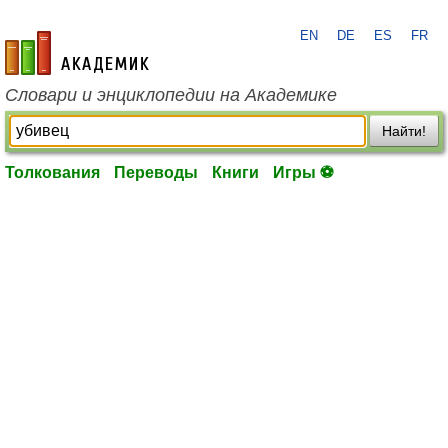
EN
DE
ES
FR
academic.ru
Словари и энциклопедии на Академике
Найти!
Толкования
Переводы
Книги
Игры ⚽