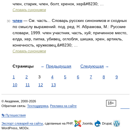
член, старик, член, болт, хренок, хер&#8230; …
Словарь синонимов
член
— См. часть... Словарь русских синонимов и сходных
30
по смыслу выражений. под. ред. Н. Абрамова, М.: Русские
словари, 1999. член участник, часть, хуй; причинное место,
елда, хер, пипка, убивец, оглобля, шишка, хрен, артикль,
конечность, кружковец,&#8230; …
Словарь синонимов
Страницы
←
Предыдущая
Следующая
→
1
2
3
4
5
6
7
8
9
10
11
12
13
© Академик, 2000-2026
18+
Обратная связь:
Техподдержка
,
Реклама на сайте
👣 Путешествия
Экспорт словарей на сайты
, сделанные на PHP,
Joomla,
Drupal,
WordPress, MODx.