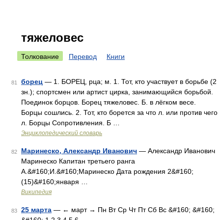
тяжеловес
Толкование
Перевод
Книги
борец
— 1. БОРЕЦ, рца; м. 1. Тот, кто участвует в борьбе (2
81
зн.); спортсмен или артист цирка, занимающийся борьбой.
Поединок борцов. Борец тяжеловес. Б. в лёгком весе.
Борцы сошлись. 2. Тот, кто борется за что л. или против чего
л. Борцы Сопротивления. Б …
Энциклопедический словарь
Маринеско, Александр Иванович
— Александр Иванович
82
Маринеско Капитан третьего ранга
А.&#160;И.&#160;Маринеско Дата рождения 2&#160;
(15)&#160;января …
Википедия
25 марта
— ← март → Пн Вт Ср Чт Пт Сб Вс &#160; &#160;
83