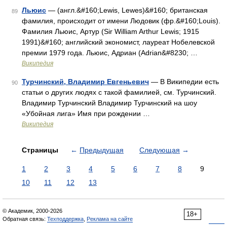
Льюис
— (англ.&#160;Lewis, Lewes)&#160; британская
89
фамилия, происходит от имени Людовик (фр.&#160;Louis).
Фамилия Льюис, Артур (Sir William Arthur Lewis; 1915
1991)&#160; английский экономист, лауреат Нобелевской
премии 1979 года. Льюис, Адриан (Adrian&#8230; …
Википедия
Турчинский, Владимир Евгеньевич
— В Википедии есть
90
статьи о других людях с такой фамилией, см. Турчинский.
Владимир Турчинский Владимир Турчинский на шоу
«Убойная лига» Имя при рождении …
Википедия
Страницы
←
Предыдущая
Следующая
→
1
2
3
4
5
6
7
8
9
10
11
12
13
© Академик, 2000-2026
18+
Обратная связь:
Техподдержка
,
Реклама на сайте