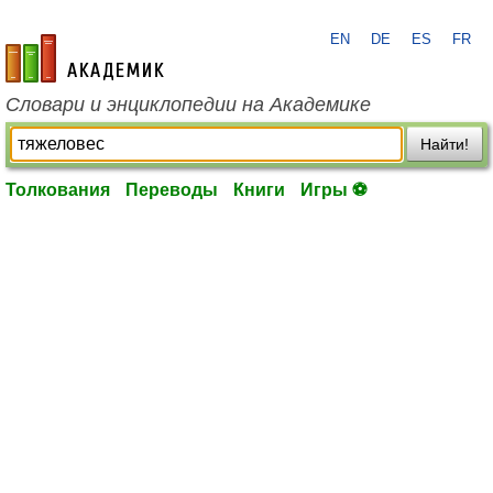
EN
DE
ES
FR
academic.ru
Словари и энциклопедии на Академике
Найти!
Толкования
Переводы
Книги
Игры ⚽