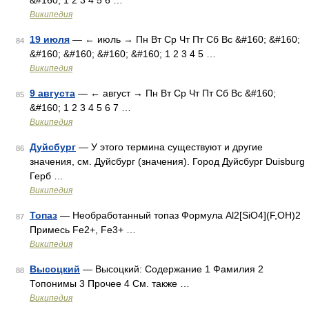
&#160; 1 2 3 4 5 6 …
Википедия
19 июля
— ← июль → Пн Вт Ср Чт Пт Сб Вс &#160; &#160;
84
&#160; &#160; &#160; &#160; 1 2 3 4 5 …
Википедия
9 августа
— ← август → Пн Вт Ср Чт Пт Сб Вс &#160;
85
&#160; 1 2 3 4 5 6 7 …
Википедия
Дуйсбург
— У этого термина существуют и другие
86
значения, см. Дуйсбург (значения). Город Дуйсбург Duisburg
Герб …
Википедия
Топаз
— Необработанный топаз Формула Al2[SiO4](F,OH)2
87
Примесь Fe2+, Fe3+ …
Википедия
Высоцкий
— Высоцкий: Содержание 1 Фамилия 2
88
Топонимы 3 Прочее 4 См. также …
Википедия