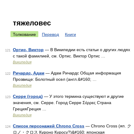
тяжеловес
Толкование
Перевод
Книги
Ортис, Виктор
— В Википедии есть статьи о других людях
121
с такой фамилией, см. Ортис. Виктор Ортис …
Википедия
Ричардс, Адам
— Адам Ричардс Общая информация
122
Прозвище: Болотный осел (англ.&#160; …
Википедия
Серре (город)
— У этого термина существуют и другие
123
значения, см. Серре. Город Серре Σέρρες Страна
ГрецияГреция …
Википедия
Список персонажей Chrono Cross
— Chrono Cross (яп. ク
124
ロノ・クロス Куроно Куросу?)&#160; японская