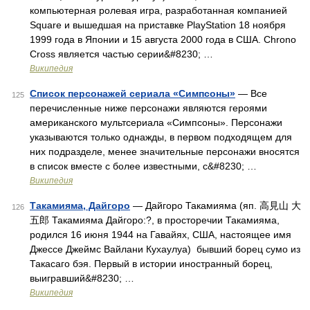
компьютерная ролевая игра, разработанная компанией
Square и вышедшая на приставке PlayStation 18 ноября
1999 года в Японии и 15 августа 2000 года в США. Chrono
Cross является частью серии&#8230; …
Википедия
Список персонажей сериала «Симпсоны»
— Все
125
перечисленные ниже персонажи являются героями
американского мультсериала «Симпсоны». Персонажи
указываются только однажды, в первом подходящем для
них подразделе, менее значительные персонажи вносятся
в список вместе с более известными, с&#8230; …
Википедия
Такамияма, Дайгоро
— Дайгоро Такамияма (яп. 高見山 大
126
五郎 Такамияма Дайгоро:?, в просторечии Такамияма,
родился 16 июня 1944 на Гавайях, США, настоящее имя
Джессе Джеймс Вайлани Кухаулуа) бывший борец сумо из
Такасаго бэя. Первый в истории иностранный борец,
выигравший&#8230; …
Википедия