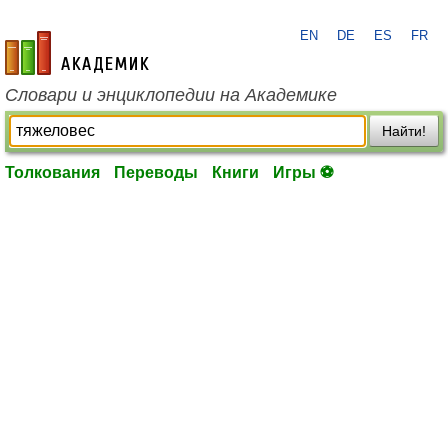
EN
DE
ES
FR
academic.ru
Словари и энциклопедии на Академике
Найти!
Толкования
Переводы
Книги
Игры ⚽