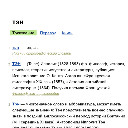
тэн
Толкование
Перевод
Книги
тэн
— тэн, а …
1
Русский орфографический словарь
ТЭН
— (Taine) Ипполит (1828 1893) фр. философ, историк,
2
психолог, теоретик искусства и литературы, публицист.
Испытал влияние О. Конта. Автор кн. «Французская
философия XIX вв.» (1857), «История английской
литературы» (1864). Получил премию Французской …
Философская энциклопедия
Тэн
— многозначное слово и аббревиатура, может иметь
3
следующие значения: Тэн представитель военно служилой
знати в поздний англосаксонский период истории Британии
(VIII середина XI века). Антропоним Ипполит Тэн