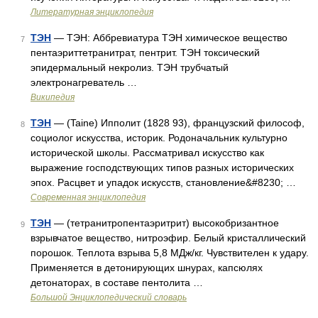
Литературная энциклопедия
ТЭН
— ТЭН: Аббревиатура ТЭН химическое вещество
7
пентаэриттетранитрат, пентрит. ТЭН токсический
эпидермальный некролиз. ТЭН трубчатый
электронагреватель …
Википедия
ТЭН
— (Taine) Ипполит (1828 93), французский философ,
8
социолог искусства, историк. Родоначальник культурно
исторической школы. Рассматривал искусство как
выражение господствующих типов разных исторических
эпох. Расцвет и упадок искусств, становление&#8230; …
Современная энциклопедия
ТЭН
— (тетранитропентаэритрит) высокобризантное
9
взрывчатое вещество, нитроэфир. Белый кристаллический
порошок. Теплота взрыва 5,8 МДж/кг. Чувствителен к удару.
Применяется в детонирующих шнурах, капсюлях
детонаторах, в составе пентолита …
Большой Энциклопедический словарь