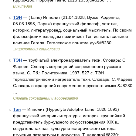
(фр.&#160;Hippolyte Taine; 1828 1893)&#8230; …
Википедия
ТЭН
— (Taine) Ипполит (21.04.1828, Вузье, Арденны,
4
05.03.1893, Париж) французский философ, эстетик,
историк, литературовед, социальный мыслитель. По своим
философским взглядам позитивист Тэн испытал сильное
влияние Гегеля. Гегелевское понятие дух&#8230; …
Энциклопедия социологии
ТЭН
— трубчатый электронагреватель техн. Словарь: С.
5
Фадеев. Словарь сокращений современного русского
языка. С. Пб.: Политехника, 1997. 527 с. ТЭН
термоэлектрический нагреватель техн. Словарь: С. Фадеев.
Словарь сокращений современного русского языка.&#8230;
…
Словарь сокращений и аббревиатур
Тэн
— Ипполит (Hyppolyte Adolphe Taine, 1828 1893)
6
французский историк литературы, историк, крупнейший
представитель буржуазного искусствоведения XIX в.,
создатель так наз. культурно исторического метода
изучения литературы и искусства. Т. надолго&#8230; …