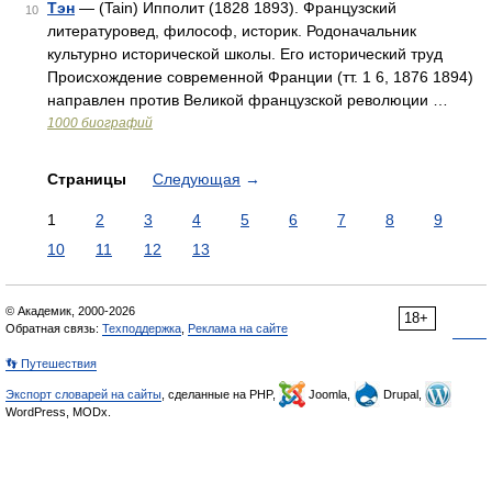
Тэн
— (Tain) Ипполит (1828 1893). Французский
10
литературовед, философ, историк. Родоначальник
культурно исторической школы. Его исторический труд
Происхождение современной Франции (тт. 1 6, 1876 1894)
направлен против Великой французской революции …
1000 биографий
Страницы
Следующая
→
1
2
3
4
5
6
7
8
9
10
11
12
13
© Академик, 2000-2026
18+
Обратная связь:
Техподдержка
,
Реклама на сайте
👣 Путешествия
Экспорт словарей на сайты
, сделанные на PHP,
Joomla,
Drupal,
WordPress, MODx.