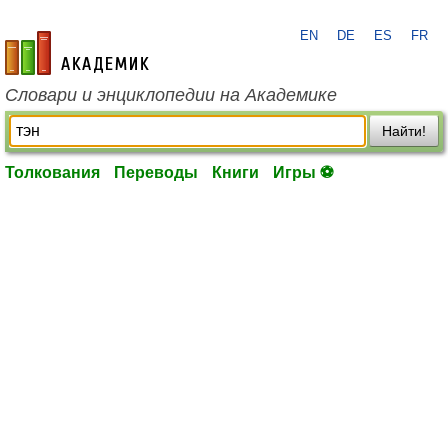
EN
DE
ES
FR
academic.ru
Словари и энциклопедии на Академике
Найти!
Толкования
Переводы
Книги
Игры ⚽