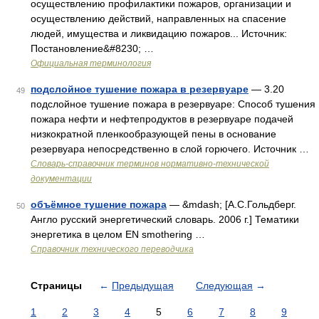
осуществлению профилактики пожаров, организации и
осуществлению действий, направленных на спасение
людей, имущества и ликвидацию пожаров... Источник:
Постановление&#8230; …
Официальная терминология
подслойное тушение пожара в резервуаре
— 3.20
49
подслойное тушение пожара в резервуаре: Способ тушения
пожара нефти и нефтепродуктов в резервуаре подачей
низкократной пленкообразующей пены в основание
резервуара непосредственно в слой горючего. Источник …
Словарь-справочник терминов нормативно-технической
документации
объёмное тушение пожара
— &mdash; [А.С.Гольдберг.
50
Англо русский энергетический словарь. 2006 г.] Тематики
энергетика в целом EN smothering …
Справочник технического переводчика
Страницы
←
Предыдущая
Следующая
→
1
2
3
4
5
6
7
8
9