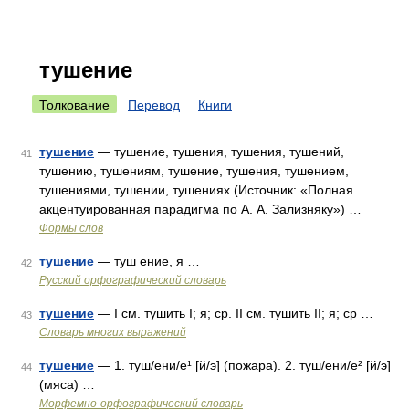
тушение
Толкование
Перевод
Книги
тушение
— тушение, тушения, тушения, тушений,
41
тушению, тушениям, тушение, тушения, тушением,
тушениями, тушении, тушениях (Источник: «Полная
акцентуированная парадигма по А. А. Зализняку») …
Формы слов
тушение
— туш ение, я …
42
Русский орфографический словарь
тушение
— I см. тушить I; я; ср. II см. тушить II; я; ср …
43
Словарь многих выражений
тушение
— 1. туш/ени/е¹ [й/э] (пожара). 2. туш/ени/е² [й/э]
44
(мяса) …
Морфемно-орфографический словарь