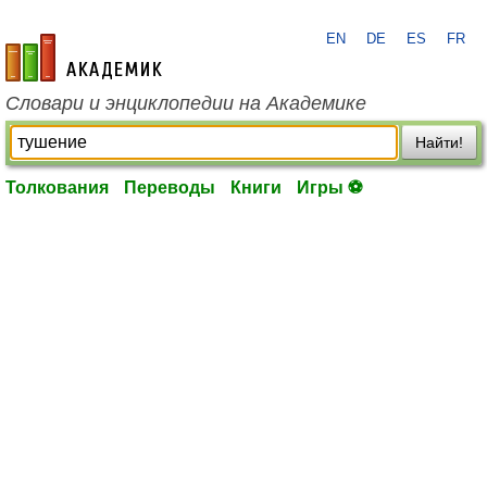
EN
DE
ES
FR
academic.ru
Словари и энциклопедии на Академике
Найти!
Толкования
Переводы
Книги
Игры ⚽