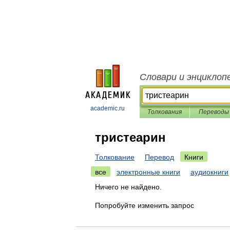
Словари и энциклоп
academic.ru
Толкования
Переводы
тристеарин
Толкование
Перевод
Книги
все
электронные книги
аудиокниги
Ничего не найдено.
Попробуйте изменить запрос