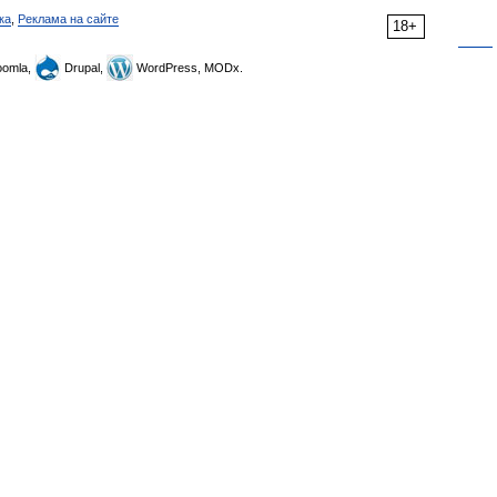
ка
,
Реклама на сайте
18+
omla,
Drupal,
WordPress, MODx.