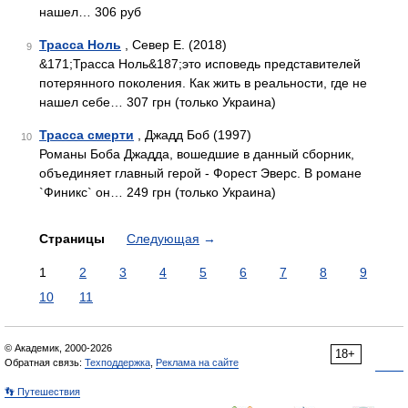
нашел… 306 руб
Трасса Ноль
, Север Е. (2018)
9
&171;Трасса Ноль&187;это исповедь представителей
потерянного поколения. Как жить в реальности, где не
нашел себе… 307 грн (только Украина)
Трасса смерти
, Джадд Боб (1997)
10
Романы Боба Джадда, вошедшие в данный сборник,
объединяет главный герой - Форест Эверс. В романе
`Финикс` он… 249 грн (только Украина)
Страницы
Следующая
→
1
2
3
4
5
6
7
8
9
10
11
© Академик, 2000-2026
18+
Обратная связь:
Техподдержка
,
Реклама на сайте
👣 Путешествия