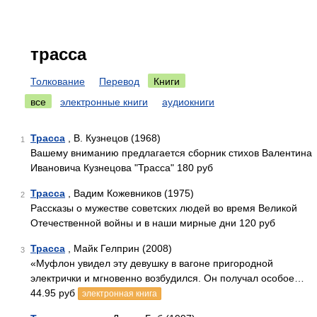
трасса
Толкование
Перевод
Книги
все
электронные книги
аудиокниги
Трасса
, В. Кузнецов (1968)
1
Вашему вниманию предлагается сборник стихов Валентина
Ивановича Кузнецова "Трасса" 180 руб
Трасса
, Вадим Кожевников (1975)
2
Рассказы о мужестве советских людей во время Великой
Отечественной войны и в наши мирные дни 120 руб
Трасса
, Майк Гелприн (2008)
3
«Муфлон увидел эту девушку в вагоне пригородной
электрички и мгновенно возбудился. Он получал особое…
44.95 руб
электронная книга