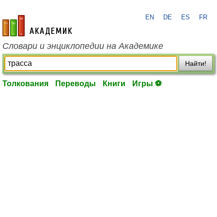
EN
DE
ES
FR
academic.ru
Словари и энциклопедии на Академике
Найти!
Толкования
Переводы
Книги
Игры ⚽