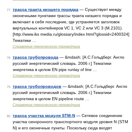
трасса тракта низшего порядка
— Существует между
77
оконечными пунктами трассы тракта низшего порядка и
включает в себя последние, где устраняется заголовок
виртуальных контейнеров VC 1, VC 2 или VC 3 (M.2101).
[http://www.iks media.ru/glossary/index.html?glossid=2400324]
Тематики …
Справочник технического переводчика
трасса трубопровода
— &mdash; [А.С.Гольдберг. Англо
78
русский энергетический словарь. 2006 г.] Тематики
энергетика в целом EN pipe runlay of line …
Справочник технического переводчика
трасса трубопроводов
— &mdash; [А.С.Гольдберг. Англо
79
русский энергетический словарь. 2006 г.] Тематики
энергетика в целом EN pipeline route …
Справочник технического переводчика
трасса участка модуля STM-N
— Сетевое соединение
80
участка синхронного транспортного модуля уровня N (STM
N) и его оконечные пункты. Поскольку сюда входят