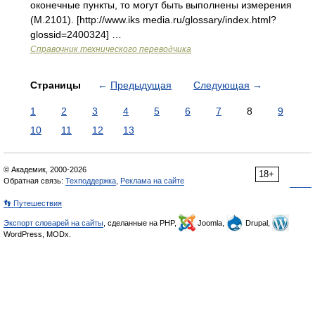
оконечные пункты, то могут быть выполнены измерения
(M.2101). [http://www.iks media.ru/glossary/index.html?
glossid=2400324] …
Справочник технического переводчика
Страницы
←
Предыдущая
Следующая
→
1
2
3
4
5
6
7
8
9
10
11
12
13
© Академик, 2000-2026
18+
Обратная связь:
Техподдержка
,
Реклама на сайте
👣 Путешествия
Экспорт словарей на сайты
, сделанные на PHP,
Joomla,
Drupal,
WordPress, MODx.