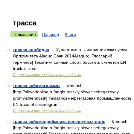
трасса
Толкование
Перевод
Книги
трасса свободна
— [Департамент лингвистических услуг
71
Оргкомитета &laquo;Сочи 2014&raquo;. Глоссарий
терминов] Тематики санный спорт, бобслей, скелетон EN
track is clear …
Справочник технического переводчика
трасса сейсмограммы
— &mdash;
72
[http://slovarionline.ru/anglo russkiy slovar neftegazovoy
promyishlennosti/] Тематики нефтегазовая промышленность
EN trace of seismogram …
Справочник технического переводчика
трасса сейсмоприёмника поперечных волн
— &mdash;
73
[http://slovarionline.ru/anglo russkiy slovar neftegazovoy