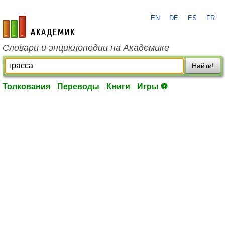
EN
DE
ES
FR
academic.ru
Словари и энциклопедии на Академике
Найти!
Толкования
Переводы
Книги
Игры ⚽