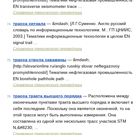
promyishlennosti/] Тематики нефтегазовая промышленность
EN transverse seismometer trace …
Справочник технического переводчика
трасса сигнала
— &mdash; [Л.Г.Суменко. Англо русский
74
словарь по информационным технологиям. М.: ГП ЦНИИС,
2003.] Тематики информационные технологии в целом EN
signal trail …
Справочник технического переводчика
трасса ствола скважины
— &mdash;
75
[http://slovarionline.ru/anglo russkiy slovar neftegazovoy
promyishlennosti/] Тематики нефтегазовая промышленность
EN borehole pathhole path …
Справочник технического переводчика
трасса тракта высшего порядка
— Расположена между
76
оконечными пунктами тракта высшего порядка и включает в
себя последние. Поскольку она является оконечной, то на
этой трассе могут быть выполнены измерения. Она
составлена из одной или нескольких трасс участков STM
N,&#8230; …
Справочник технического переводчика