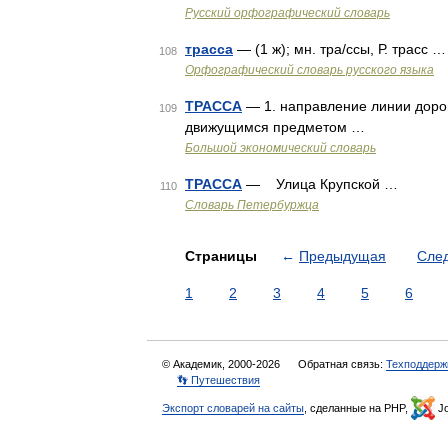
Русский орфографический словарь
трасса
— (1 ж); мн. тра/ссы, Р. трасс …
108
Орфографический словарь русского языка
ТРАССА
— 1. направление линии дороги
109
движущимся предметом …
Большой экономический словарь
ТРАССА
— Улица Крупской …
110
Словарь Петербуржца
Страницы
←
Предыдущая
Сле
1
2
3
4
5
6
© Академик, 2000-2026
Обратная связь:
Техподдерж
👣 Путешествия
Экспорт словарей на сайты
, сделанные на PHP,
Jo