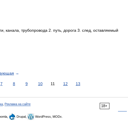
, канала, трубопровода 2. путь, дорога 3. след, оставляемый
дующая
→
7
8
9
10
11
12
13
ка
,
Реклама на сайте
18+
omla,
Drupal,
WordPress, MODx.