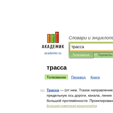
Словари и энциклоп
academic.ru
Толкования
Переводы
трасса
Толкование
Перевод
Книги
Трасса
— (от нем. Trasse направлени
101
предельную ось дороги, канала, линии 
большой протяжённости. Проектирован
Большая советская энциклопедия