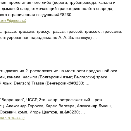
ия, пролегания чего либо (дороги, трубопровода, канала и
 или дымовой след, отмечающий траекторию полёта снаряда,
Строго ограниченная воздушная&#8230; …
зыка Ефремовой
, трассе, трассам, трассу, трассы, трассой, трассою, трассами,
центуированная парадигма по А. А. Зализняку») …
ть движения 2. расположение на местности продольной оси
и, канала, насыпи (Болгарский язык; Български) трасе
ий язык; Deutsch) Trasse (Венгерский&#8230; …
 “Баррандов”, ЧССР, 2то. жанр: остросюжетный. реж.
сц. Александр Горохов, Карел Валтера, Александр Лукеш,
Юркевич, комп. Игорь Цветков, зв.&#8230; …
в (1918-2003)