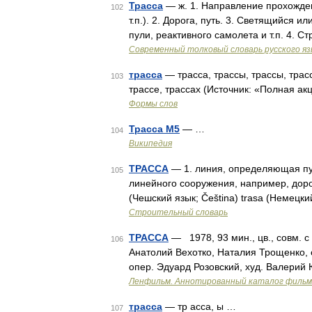
Трасса
— ж. 1. Направление прохожден
102
т.п.). 2. Дорога, путь. 3. Светящийся
пули, реактивного самолета и т.п. 4. 
Современный толковый словарь русского я
трасса
— трасса, трассы, трассы, трасс
103
трассе, трассах (Источник: «Полная ак
Формы слов
Трасса М5
— …
104
Википедия
ТРАССА
— 1. линия, определяющая пу
105
линейного сооружения, например, дорог
(Чешский язык; Čeština) trasa (Немецк
Строительный словарь
ТРАССА
— 1978, 93 мин., цв., совм. с
106
Анатолий Вехотко, Наталия Трощенко, 
опер. Эдуард Розовский, худ. Валерий 
Ленфильм. Аннотированный каталог фильмо
трасса
— тр асса, ы …
107