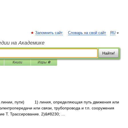
Запомнить сайт
Словарь на свой сайт
RU
едии на Академике
Найти!
Книги
Игры ⚽
е линии, пути) 1) линия, определяющая путь движения или
электропередачи или связи, трубопровода и т.п. сооружения
ие Т. Трассирование. 2)&#8230; …