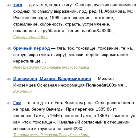
тяга
— дать тягу, задать тягу.. Словарь русских синонимов и
44
сходных по смыслу выражений. под. ред. Н. Абрамова, М.:
Русские словари, 1999. тяга влечение, тяготение,
стремление, склонность, страсть, устремление,
наклонность; труббакштаг, тения, слабая&#8230; …
Словарь синонимов
брачный период
— тяга. ток. токовище. токование. течка,
45
эструс. икра (метать икру). молоки. нерест. икрометание.
нерестилище …
Идеографический словарь русского языка
Иноземцев, Михаил Владимирович
— Михаил
46
Иноземцев Основная информация Полное&#160;имя …
Википедия
Гам
— с. и ж д. ст. в Усть Вымском р не. Село расположено
47
на прав, берегу Вычегды. При переписи 1585 86 гг.
«деревня Гам», в 1646 г. «погост Гам», в 1859 г. Гамское: уд.
кам «ток, токовище». Начальный согласный в отношении
звонкости и глухости не во&#8230; …
Топонимический словарь Республики Коми