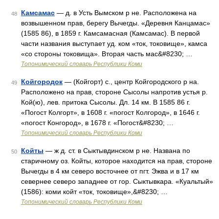
Камсамас
— д. в Усть Вымском р не. Расположена на
48
возвышенном прав, берегу Вычегды. «Деревня Канцамас»
(1585 86), в 1859 г. Камсамасная (Камсамас). В первой
части названия выступает уд. ком «ток, токовище», камса
«со стороны токовища». Вторая часть мас&#8230; …
Топонимический словарь Республики Коми
Койгородок
— (Койгорт) с., центр Койгородского р на.
49
Расположено на прав, стороне Сысолы напротив устья р.
Кой(ю), лев. притока Сысолы. Дл. 14 км. В 1585 86 г.
«Погост Колгорт», в 1608 г. «погост Колгород», в 1646 г.
«погост Конгород», в 1678 г. «Погост&#8230; …
Топонимический словарь Республики Коми
Койты
— ж д. ст. в Сыктывдинском р не. Названа по
50
старичному оз. Койты, которое находится на прав, стороне
Вычегды в 4 км северо восточнее от пгт. Эжва и в 17 км
севернее северо западнее от гор. Сыктывкара. «Куальтый»
(1586): коми койт «ток, токовище»,&#8230; …
Топонимический словарь Республики Коми