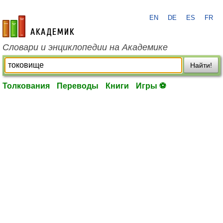
EN
DE
ES
FR
academic.ru
Словари и энциклопедии на Академике
Найти!
Толкования
Переводы
Книги
Игры ⚽