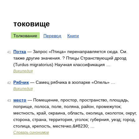
токовище
Толкование
Перевод
Книги
Потка
— Запрос «Птица» перенаправляется сюда. Cм.
41
также другие значения. ? Птицы Странствующий дрозд
(Turdus migratorius) Научная классификация …
Википедия
Рябчик
— Самец рябчика в зоопарке «Опель» …
42
Википедия
место
— Помещение, простор, пространство, площадь,
43
поприще, полоса, поле, поляна, район, промежуток;
местность, край, окраина, область, околица, околоток, округ,
сторона, страна, территория, уголок; губерния, уезд; город,
столица, крепость, местечко,&#8230; …
Словарь синонимов