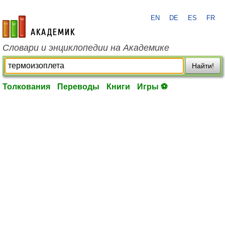
EN
DE
ES
FR
academic.ru
Словари и энциклопедии на Академике
Найти!
Толкования
Переводы
Книги
Игры ⚽