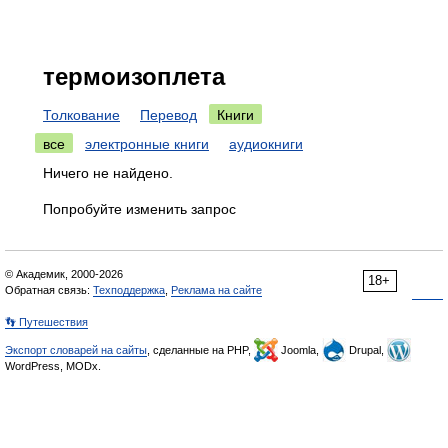
термоизоплета
Толкование
Перевод
Книги
все
электронные книги
аудиокниги
Ничего не найдено.
Попробуйте изменить запрос
© Академик, 2000-2026
18+
Обратная связь:
Техподдержка
,
Реклама на сайте
👣 Путешествия
Экспорт словарей на сайты
, сделанные на PHP,
Joomla,
Drupal,
WordPress, MODx.