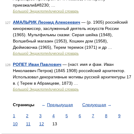
приезжали&#8230; …
Большой Энциклопедический словарь
АМАЛЬРИК Леонид Алексеевич
— (р. 1905) российский
127
кинорежиссер, заслуженный деятель искусств России
(1965). Мультфильмы сказки: Серая шейка (1948),
Волшебный магазин (1953), Кошкин дом (1958),
Дюймовочка (1965), Терем теремок (1971) и др …
Большой Энциклопедический словарь
РОПЕТ Иван Павлович
— (наст. имя и фам. Иван
128
Николаевич Петров) (1845 1908) российский архитектор.
Использовал декоративные мотивы русской архитектуры 17
в. ( Терем в Абрамцеве, 1873) …
Большой Энциклопедический словарь
Страницы
←
Предыдущая
Следующая
→
1
2
3
4
5
6
7
8
9
10
11
12
13