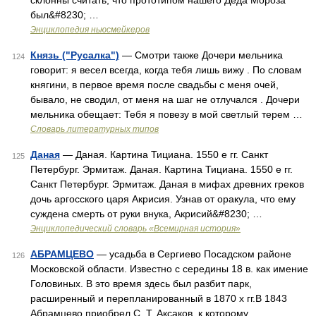
склонны считать, что прототипом нашего Деда Мороза
был&#8230; …
Энциклопедия ньюсмейкеров
Князь ("Русалка")
— Смотри также Дочери мельника
124
говорит: я весел всегда, когда тебя лишь вижу . По словам
княгини, в первое время после свадьбы с меня очей,
бывало, не сводил, от меня на шаг не отлучался . Дочери
мельника обещает: Тебя я повезу в мой светлый терем …
Словарь литературных типов
Даная
— Даная. Картина Тициана. 1550 е гг. Санкт
125
Петербург. Эрмитаж. Даная. Картина Тициана. 1550 е гг.
Санкт Петербург. Эрмитаж. Даная в мифах древних греков
дочь аргосского царя Акрисия. Узнав от оракула, что ему
суждена смерть от руки внука, Акрисий&#8230; …
Энциклопедический словарь «Всемирная история»
АБРАМЦЕВО
— усадьба в Сергиево Посадском районе
126
Московской области. Известно с середины 18 в. как имение
Головиных. В это время здесь был разбит парк,
расширенный и перепланированный в 1870 х гг.В 1843
Абрамцево приобрел С. Т. Аксаков, к которому