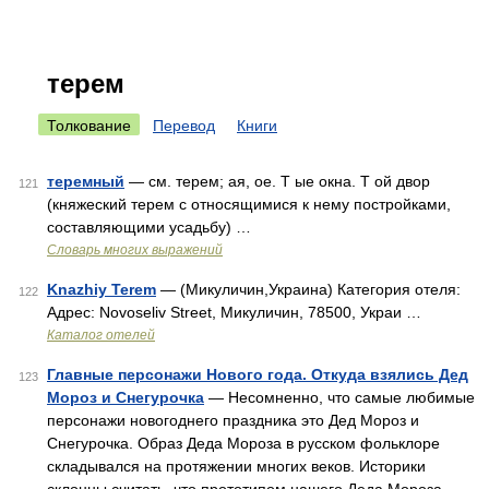
терем
Толкование
Перевод
Книги
теремный
— см. терем; ая, ое. Т ые окна. Т ой двор
121
(княжеский терем с относящимися к нему постройками,
составляющими усадьбу) …
Словарь многих выражений
Knazhiy Terem
— (Микуличин,Украина) Категория отеля:
122
Адрес: Novoseliv Street, Микуличин, 78500, Украи …
Каталог отелей
Главные персонажи Нового года. Откуда взялись Дед
123
Мороз и Снегурочка
— Несомненно, что самые любимые
персонажи новогоднего праздника это Дед Мороз и
Снегурочка. Образ Деда Мороза в русском фольклоре
складывался на протяжении многих веков. Историки