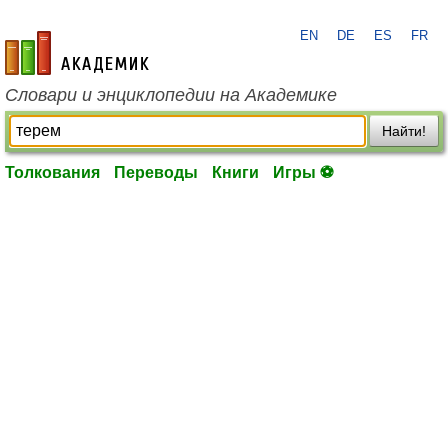
EN
DE
ES
FR
academic.ru
Словари и энциклопедии на Академике
Найти!
Толкования
Переводы
Книги
Игры ⚽