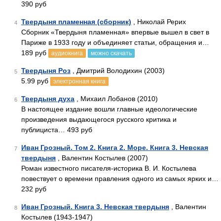
390 руб
Твердыня пламенная (сборник)
, Николай Рерих
4
Сборник «Твердыня пламенная» впервые вышел в свет в
Париже в 1933 году и объединяет статьи, обращения и…
189 руб
аудиокнига
можно скачать
Твердыня Роз
, Дмитрий Володихин (2003)
5
5.99 руб
электронная книга
Твердыня духа
, Михаил Лобанов (2010)
6
В настоящее издание вошли главные идеологические
произведения выдающегося русского критика и
публициста… 493 руб
Иван Грозный. Том 2. Книга 2. Море. Книга 3. Невская
7
твердыня
, Валентин Костылев (2007)
Роман известного писателя-историка В. И. Костылева
повествует о времени правления одного из самых ярких и…
232 руб
Иван Грозный. Книга 3. Невская твердыня
, Валентин
8
Костылев (1943-1947)