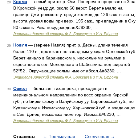
Крома
— левый приток р. Оки. Поперечно прорезает с З на
28
В Кромской уезд; дл. около 60 верст. Берет начало на
границе Дмитровского у. среди холмов, до 126 саж. высоты;
высота уровня воды при верх. 195 саж., при впадении в Оку
80 сажень. Река несудоходная&#8230; …
Энциклопедический словарь Ф.А. Брокгауза и И.А. Ефрона
Новля
— (вернее Навля) прит. р. Десны, длина течения
29
более 110 в., протекает по западным уездам Орловской губ.
Берет начало в Карачевском у. несколькими ручьями в
окрестностях сел Молодового и Шаблыкина под широтой
52°52 . Окружающие холмы имеют абсол.&#8230; …
Энциклопедический словарь Ф.А. Брокгауза и И.А. Ефрона
Оскол
— большая, тихая река, проходящая в
30
меридиональном направлении по вост. окраине Курской
губ., по Бирючскому и Валуйскому уу. Воронежской губ., по
Купянскому и Изюмскому уу. Харьковской губ. и впадающая
в Сев. Донец, несколько ниже гор. Изюма.&#8230; …
Энциклопедический словарь Ф.А. Брокгауза и И.А. Ефрона
Страницы
←
Предыдущая
Следующая
→