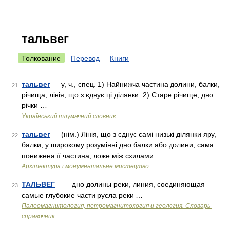
тальвег
Толкование
Перевод
Книги
тальвег
— у, ч., спец. 1) Найнижча частина долини, балки,
21
річища; лінія, що з єднує ці ділянки. 2) Старе річище, дно
річки …
Український тлумачний словник
тальвег
— (нім.) Лінія, що з єднує самі низькі ділянки яру,
22
балки; у широкому розумінні дно балки або долини, сама
понижена її частина, ложе між схилами …
Архітектура і монументальне мистецтво
ТАЛЬВЕГ
— – дно долины реки, линия, соединяющая
23
самые глубокие части русла реки …
Палеомагнитология, петромагнитология и геология. Словарь-
справочник.