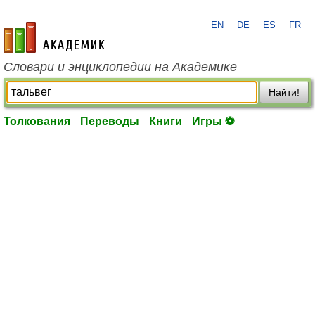
EN
DE
ES
FR
academic.ru
Словари и энциклопедии на Академике
Найти!
Толкования
Переводы
Книги
Игры ⚽