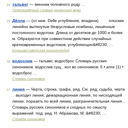
тальвег
— іменник чоловічого роду …
24
Орфографічний словник української мови
Дёлли
— (от нем. Delle углубление, впадина) плоские
25
линейно вытянутые безрусловые ложбины, лишённые
постоянного водотока. Длина от десятков до 1000 и более
м. Образуются при совместном действии случайных
кратковременных водотоков, углубляющих&#8230; …
Большая советская энциклопедия
водослив
— тальвег, водосброс Словарь русских
26
синонимов. водослив сущ., кол во синонимов: 5 • алги (1) •
водосброс …
Словарь синонимов
линия
— Черта, строка, графа, ряд. См. ряд, судьба, черта
27
.. выходит линия, демаркационная линия, по нисходящей
линии, поразить по всей линии, разграничительная линия...
Словарь русских синонимов и сходных по смыслу
выражений. под. ред. Н. Абрамова, М.:&#8230; …
Словарь синонимов