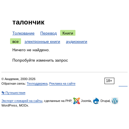
талончик
Толкование
Перевод
Книги
все
электронные книги
аудиокниги
Ничего не найдено.
Попробуйте изменить запрос
© Академик, 2000-2026
18+
Обратная связь:
Техподдержка
,
Реклама на сайте
👣 Путешествия
Экспорт словарей на сайты
, сделанные на PHP,
Joomla,
Drupal,
WordPress, MODx.