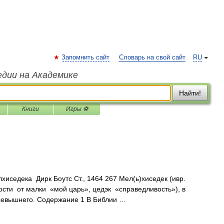
Запомнить сайт
Словарь на свой сайт
RU
едии на Академике
Найти!
Книги
Игры ⚽
иседека Дирк Боутс Ст., 1464 267 Мел(ь)хиседек (ивр.
севышнего. Содержание 1 В Библии …