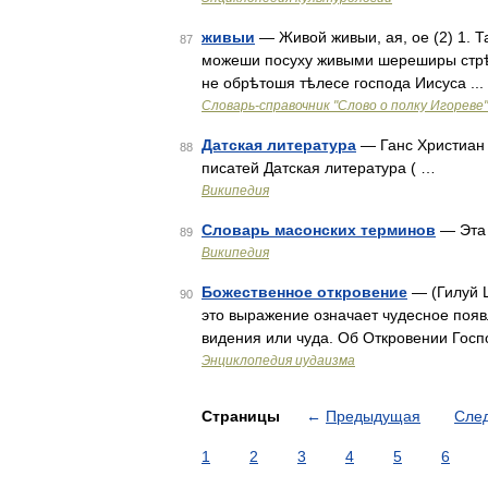
живыи
— Живой живыи, ая, ое (2) 1. Та
87
можеши посуху живыми шереширы стрѣл
не обрѣтошя тѣлесе господа Иисуса ...
Словарь-справочник "Слово о полку Игореве"
Датская литература
— Ганс Христиан 
88
писатей Датская литература ( …
Википедия
Словарь масонских терминов
— Эта 
89
Википедия
Божественное откровение
— (Гилуй 
90
это выражение означает чудесное появ
видения или чуда. Об Откровении Госп
Энциклопедия иудаизма
Страницы
←
Предыдущая
Сле
1
2
3
4
5
6