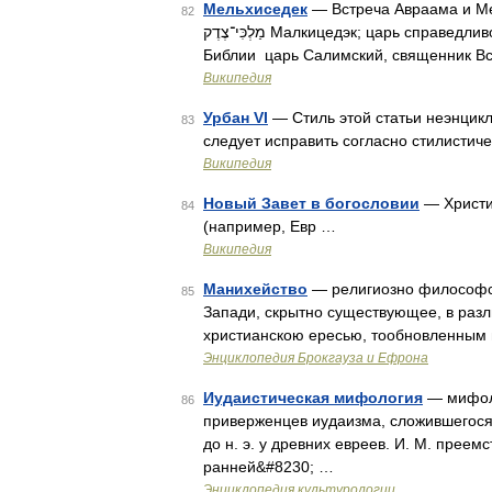
Мельхиседек
— Встреча Авраама и Мел
82
מַלְכִּי־צֶדֶק‎ Малкицедэк; царь справедливости от малки «мой царь», цедэк «справедливость»), в
Библии царь Салимский, священник В
Википедия
Урбан VI
— Стиль этой статьи неэнцик
83
следует исправить согласно стилисти
Википедия
Новый Завет в богословии
— Христиа
84
(например, Евр …
Википедия
Манихейство
— религиозно философск
85
Запади, скрытно существующее, в разл
христианскою ересью, тообновленным 
Энциклопедия Брокгауза и Ефрона
Иудаистическая мифология
— мифоло
86
приверженцев иудаизма, сложившегося 
до н. э. у древних евреев. И. М. прее
ранней&#8230; …
Энциклопедия культурологии