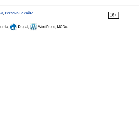
ка
,
Реклама на сайте
18+
omla,
Drupal,
WordPress, MODx.