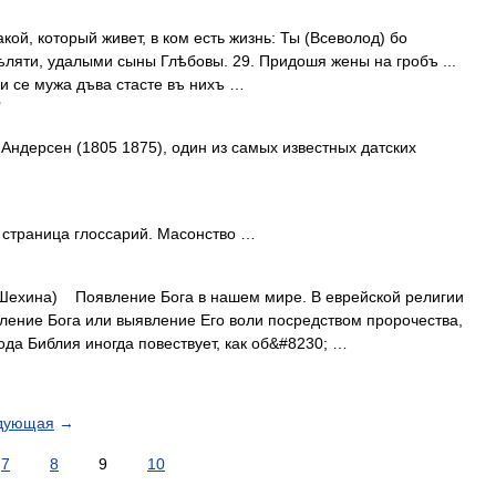
кой, который живет, в ком есть жизнь: Ты (Всеволод) бо
яти, удалыми сыны Глѣбовы. 29. Придошя жены на гробъ ...
 и се мужа дъва стасте въ нихъ …
Андерсен (1805 1875), один из самых известных датских
страница глоссарий. Масонство …
Шехина) Появление Бога в нашем мире. В еврейской религии
ление Бога или выявление Его воли посредством пророчества,
ода Библия иногда повествует, как об&#8230; …
дующая
→
7
8
9
10