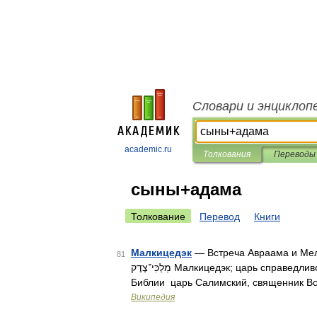
Словари и энциклоп
academic.ru
Толкования
Переводы
сыны+адама
Толкование
Перевод
Книги
Малкицедэк
— Встреча Авраама и Мелх
81
מַלְכִּי־צֶדֶק‎ Малкицедэк; царь справедливости от малки «мой царь», цедэк «справедливость»), в
Библии царь Салимский, священник В
Википедия