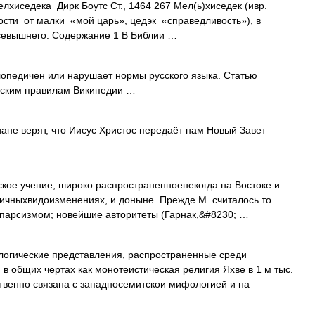
хиседека Дирк Боутс Ст., 1464 267 Мел(ь)хиседек (ивр.
севышнего. Содержание 1 В Библии …
лопедичен или нарушает нормы русского языка. Статью
ческим правилам Википедии …
не верят, что Иисус Христос передаёт нам Новый Завет
ое учение, широко распространенноенекогда на Востоке и
ичныхвидоизменениях, и доныне. Прежде М. считалось то
парсизмом; новейшие авторитеты (Гарнак,&#8230; …
гические представления, распространенные среди
в общих чертах как монотеистическая религия Яхве в 1 м тыс.
мственно связана с западносемитскои мифологией и на