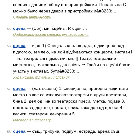
спенич. зданием, сбоку его пристройками. Попасть на С.
можно было через двери в пристройках и&#8230; …
Словарь античности
сцена
— (1 ж); мн. сце/ны, Р. сцен …
55
Орфографический словарь русского языка
сцена
— и, ж. 1) Спеціальна площадка, підвищена над
56
підлогою, землею, на якій відбуваються концерти, вистави і
т. ін.; театральні підмостки, кін. || Театр, театральне
мистецтво, театральна діяльність. •• Гра/ти на сце/ні брати
участь у виставах, бути&#8230; …
Український тлумачний словник
сцена
— (лат. ѕсаепа) 1. специјално, пригодно издигнато
57
место на кое се изведуваат театарски и други претстави,
бина 2. дел од чин во театарски пиеси, глетка, појава 3.
претстава, дејство, настан, слика како дел од целост 4.
кулиси, театарски декорации 5 …
Macedonian dictionary
сцена
— същ. трибуна, подиум, естрада, арена същ.
58