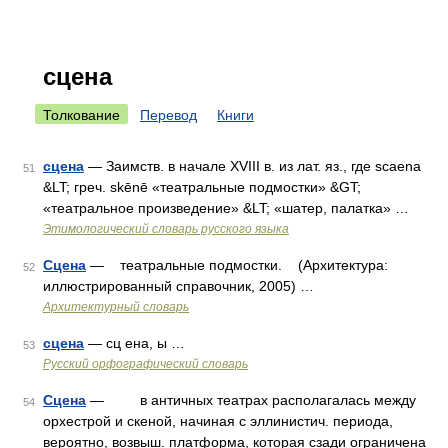
сцена
Толкование
Перевод
Книги
сцена
— Заимств. в начале XVIII в. из лат. яз., где scaena
51
&LT; греч. skēnē «театральные подмостки» &GT;
«театральное произведение» &LT; «шатер, палатка» …
Этимологический словарь русского языка
Сцена
— театральные подмостки. (Архитектура:
52
иллюстрированный справочник, 2005) …
Архитектурный словарь
сцена
— сц ена, ы …
53
Русский орфографический словарь
Сцена
— в античных театрах располагалась между
54
орхестрой и скеной, начиная с эллинистич. периода,
вероятно, возвыш. платформа, которая сзади ограничена