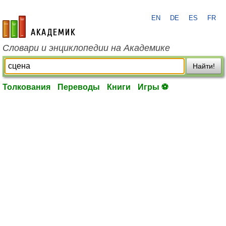
EN
DE
ES
FR
academic.ru
Словари и энциклопедии на Академике
Найти!
Толкования
Переводы
Книги
Игры ⚽