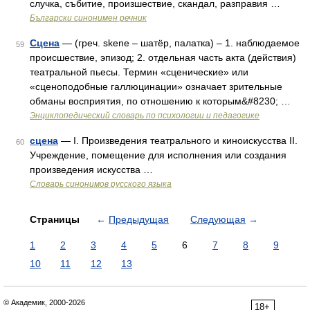
случка, събитие, произшествие, скандал, разправия …
Български синонимен речник
Сцена
— (греч. skene – шатёр, палатка) – 1. наблюдаемое
59
происшествие, эпизод; 2. отдельная часть акта (действия)
театральной пьесы. Термин «сценические» или
«сценоподобные галлюцинации» означает зрительные
обманы восприятия, по отношению к которым&#8230; …
Энциклопедический словарь по психологии и педагогике
сцена
— I. Произведения театрального и киноискусства II.
60
Учреждение, помещение для исполнения или создания
произведения искусства …
Словарь синонимов русского языка
Страницы
←
Предыдущая
Следующая
→
1
2
3
4
5
6
7
8
9
10
11
12
13
© Академик, 2000-2026
18+