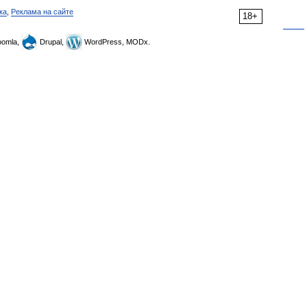
ка
,
Реклама на сайте
18+
omla,
Drupal,
WordPress, MODx.