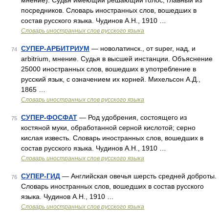
мнение). Судья имеющий решающий голос, главный из
посредников. Словарь иностранных слов, вошедших в
состав русского языка. Чудинов А.Н., 1910 …
Словарь иностранных слов русского языка
СУПЕР-АРБИТРИУМ
— новолатинск., от super, над, и
74
arbitrium, мнение. Судья в высшей инстанции. Объяснение
25000 иностранных слов, вошедших в употребление в
русский язык, с означением их корней. Михельсон А.Д.,
1865 …
Словарь иностранных слов русского языка
СУПЕР-ФОСФАТ
— Род удобрения, состоящего из
75
костяной муки, обработанной серной кислотой; серно
кислая известь. Словарь иностранных слов, вошедших в
состав русского языка. Чудинов А.Н., 1910 …
Словарь иностранных слов русского языка
СУПЕР-ГИД
— Английская овечья шерсть средней доброты.
76
Словарь иностранных слов, вошедших в состав русского
языка. Чудинов А.Н., 1910 …
Словарь иностранных слов русского языка