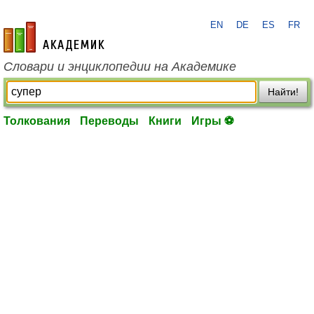
EN
DE
ES
FR
academic.ru
Словари и энциклопедии на Академике
Найти!
Толкования
Переводы
Книги
Игры ⚽