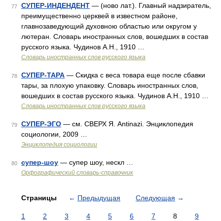
СУПЕР-ИНДЕНДЕНТ
— (ново лат.). Главный надзиратель,
77
преимущественно церквей в известном районе,
главнозаведующий духовною областью или округом у
лютеран. Словарь иностранных слов, вошедших в состав
русского языка. Чудинов А.Н., 1910 …
Словарь иностранных слов русского языка
СУПЕР-ТАРА
— Скидка с веса товара еще после сбавки
78
тары, за плохую упаковку. Словарь иностранных слов,
вошедших в состав русского языка. Чудинов А.Н., 1910 …
Словарь иностранных слов русского языка
СУПЕР-ЭГО
— см. СВЕРХ Я. Antinazi. Энциклопедия
79
социологии, 2009 …
Энциклопедия социологии
супер-шоу
— супер шоу, нескл …
80
Орфографический словарь-справочник
Страницы
←
Предыдущая
Следующая
→
1
2
3
4
5
6
7
8
9