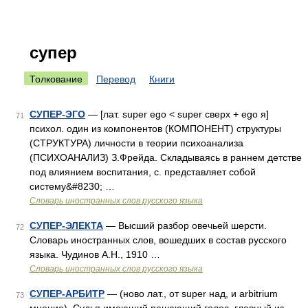
супер
Толкование
Перевод
Книги
СУПЕР-ЭГО
— [лат. super ego < super сверх + ego я]
71
психол. один из компонентов (КОМПОНЕНТ) структуры
(СТРУКТУРА) личности в теории психоанализа
(ПСИХОАНАЛИЗ) З.Фрейда. Складываясь в раннем детстве
под влиянием воспитания, с. представляет собой
систему&#8230; …
Словарь иностранных слов русского языка
СУПЕР-ЭЛЕКТА
— Высший разбор овечьей шерсти.
72
Словарь иностранных слов, вошедших в состав русского
языка. Чудинов А.Н., 1910 …
Словарь иностранных слов русского языка
СУПЕР-АРБИТР
— (ново лат., от super над, и arbitrium
73