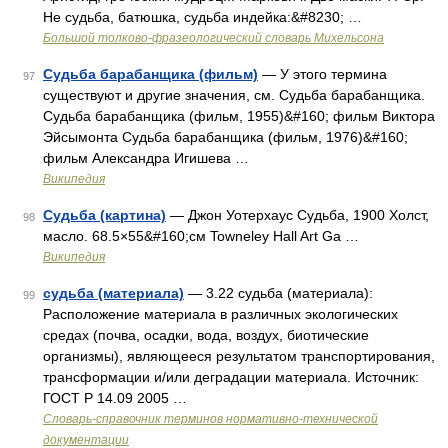
Не судьба, батюшка, судьба индейка:&#8230; …
Большой толково-фразеологический словарь Михельсона
Судьба барабанщика (фильм)
— У этого термина
97
существуют и другие значения, см. Судьба барабанщика.
Судьба барабанщика (фильм, 1955)&#160; фильм Виктора
Эйсымонта Судьба барабанщика (фильм, 1976)&#160;
фильм Александра Игишева …
Википедия
Судьба (картина)
— Джон Уотерхаус Судьба, 1900 Холст,
98
масло. 68.5×55&#160;см Towneley Hall Art Ga …
Википедия
судьба (материала)
— 3.22 судьба (материала):
99
Расположение материала в различных экологических
средах (почва, осадки, вода, воздух, биотические
организмы), являющееся результатом транспортирования,
трансформации и/или деградации материала. Источник:
ГОСТ Р 14.09 2005 …
Словарь-справочник терминов нормативно-технической
документации