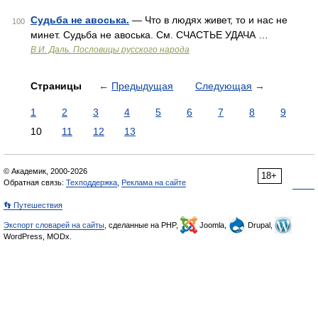
Судьба не авоська.
— Что в людях живет, то и нас не
100
минет. Судьба не авоська. См. СЧАСТЬЕ УДАЧА …
В.И. Даль. Пословицы русского народа
Страницы
←
Предыдущая
Следующая
→
1
2
3
4
5
6
7
8
9
10
11
12
13
© Академик, 2000-2026
18+
Обратная связь:
Техподдержка
,
Реклама на сайте
👣 Путешествия
Экспорт словарей на сайты
, сделанные на PHP,
Joomla,
Drupal,
WordPress, MODx.