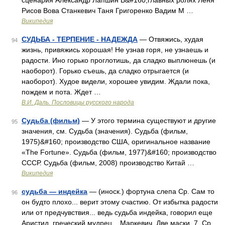
сценария Александр Лапшин В&#160;главных ролях Лёня
Рисов Вова Станкевич Таня Григоренко Вадим М …
Википедия
СУДЬБА - ТЕРПЕНИЕ - НАДЕЖДА
— Отвяжись, худая
94
жизнь, привяжись хорошая! Не узнав горя, не узнаешь и
радости. Ино горько проглотишь, да сладко выплюнешь (и
наоборот). Горько съешь, да сладко отрыгается (и
наоборот). Худое видели, хорошее увидим. Ждали пока,
пождем и пота. Ждет …
В.И. Даль. Пословицы русского народа
Судьба (фильм)
— У этого термина существуют и другие
95
значения, см. Судьба (значения). Судьба (фильм,
1975)&#160; производство США, оригинальное название
«The Fortune». Судьба (фильм, 1977)&#160; производство
СССР. Судьба (фильм, 2008) производство Китай …
Википедия
судьба — индейка
— (иноск.) фортуна слепа Ср. Сам то
96
он будто плохо... верит этому счастию. От избытка радости
или от предчувствия... ведь судьба индейка, говорил еще
Аристид, греческий мудрец... Маркевич. Две маски. 7. Ср.