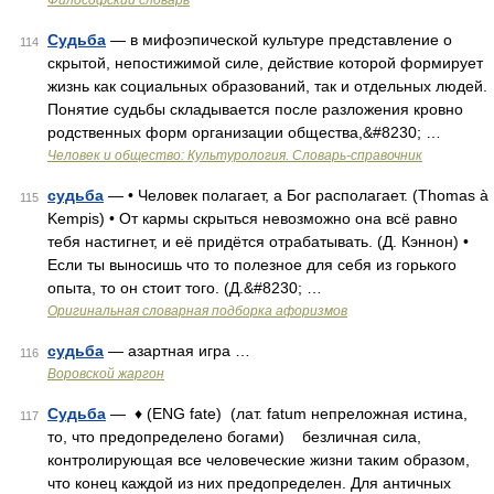
Философский словарь
Судьба
— в мифоэпической культуре представление о
114
скрытой, непостижимой силе, действие которой формирует
жизнь как социальных образований, так и отдельных людей.
Понятие судьбы складывается после разложения кровно
родственных форм организации общества,&#8230; …
Человек и общество: Культурология. Словарь-справочник
судьба
— • Человек полагает, а Бог располагает. (Thomas à
115
Kempis) • От кармы скрыться невозможно она всё равно
тебя настигнет, и её придётся отрабатывать. (Д. Кэннон) •
Если ты выносишь что то полезное для себя из горького
опыта, то он стоит того. (Д.&#8230; …
Оригинальная словарная подборка афоризмов
судьба
— азартная игра …
116
Воровской жаргон
Судьба
— ♦ (ENG fate) (лат. fatum непреложная истина,
117
то, что предопределено богами) безличная сила,
контролирующая все человеческие жизни таким образом,
что конец каждой из них предопределен. Для античных