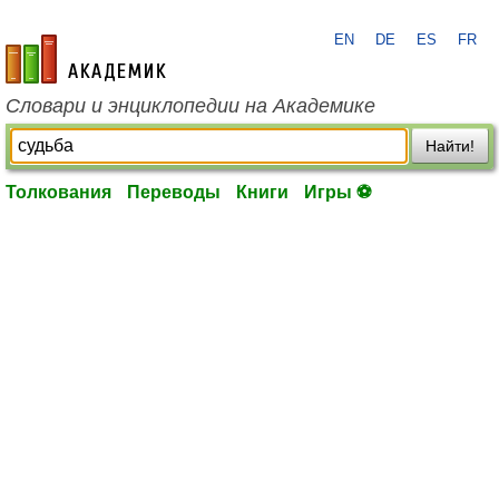
EN
DE
ES
FR
academic.ru
Словари и энциклопедии на Академике
Найти!
Толкования
Переводы
Книги
Игры ⚽