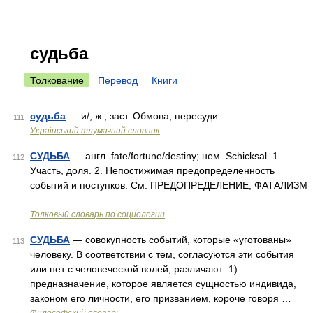
судьба
Толкование
Перевод
Книги
судьба
— и/, ж., заст. Обмова, пересуди …
111
Український тлумачний словник
СУДЬБА
— англ. fate/fortune/destiny; нем. Schicksal. 1.
112
Участь, доля. 2. Непостижимая предопределенность
событий и поступков. См. ПРЕДОПРЕДЕЛЕНИЕ, ФАТАЛИЗМ
…
Толковый словарь по социологии
СУДЬБА
— совокупность событий, которые «уготованы»
113
человеку. В соответствии с тем, согласуются эти события
или нет с человеческой волей, различают: 1)
предназначение, которое является сущностью индивида,
законом его личности, его призванием, короче говоря …