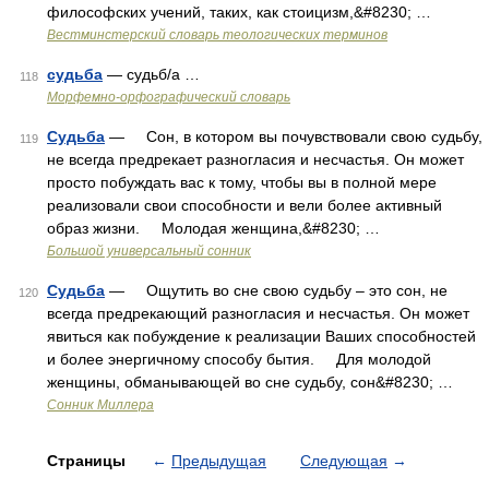
философских учений, таких, как стоицизм,&#8230; …
Вестминстерский словарь теологических терминов
судьба
— судьб/а …
118
Морфемно-орфографический словарь
Судьба
— Сон, в котором вы почувствовали свою судьбу,
119
не всегда предрекает разногласия и несчастья. Он может
просто побуждать вас к тому, чтобы вы в полной мере
реализовали свои способности и вели более активный
образ жизни. Молодая женщина,&#8230; …
Большой универсальный сонник
Судьба
— Ощутить во сне свою судьбу – это сон, не
120
всегда предрекающий разногласия и несчастья. Он может
явиться как побуждение к реализации Ваших способностей
и более энергичному способу бытия. Для молодой
женщины, обманывающей во сне судьбу, сон&#8230; …
Сонник Миллера
Страницы
←
Предыдущая
Следующая
→