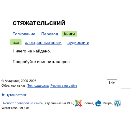
стяжательский
Толкование
Перевод
Книги
все
электронные книги
аудиокниги
Ничего не найдено.
Попробуйте изменить запрос
© Академик, 2000-2026
18+
Обратная связь:
Техподдержка
,
Реклама на сайте
👣 Путешествия
Экспорт словарей на сайты
, сделанные на PHP,
Joomla,
Drupal,
WordPress, MODx.