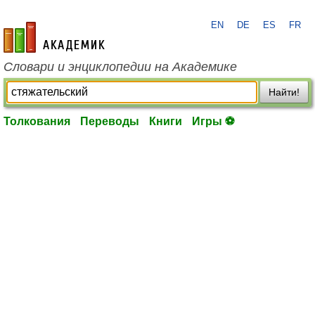
EN
DE
ES
FR
academic.ru
Словари и энциклопедии на Академике
Найти!
Толкования
Переводы
Книги
Игры ⚽